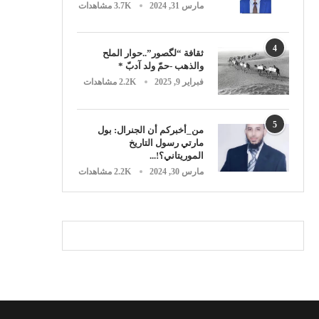
مارس 31, 2024
3.7K مشاهدات
4
ثقافة “لگصور”..حوار الملح
والذهب -حمّ ولد آدبّ *
فبراير 9, 2025
2.2K مشاهدات
5
من_أخبركم أن الجنرال: بول
مارتي رسول التاريخ
الموريتاني؟!...
مارس 30, 2024
2.2K مشاهدات