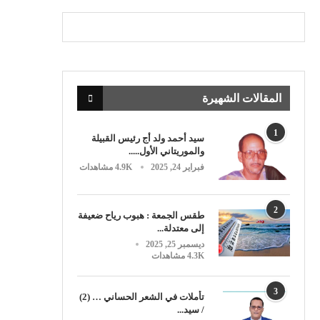
المقالات الشهيرة
1
سيد أحمد ولد أج رئيس القبيلة
والموريتاني الأول.....
فبراير 24, 2025
4.9K مشاهدات
2
طقس الجمعة : هبوب رياح ضعيفة
إلى معتدلة...
ديسمبر 25, 2025
4.3K مشاهدات
3
تأملات في الشعر الحساني … (2)
/ سيد...