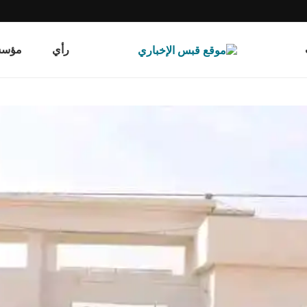
رأي
مؤسسة قب