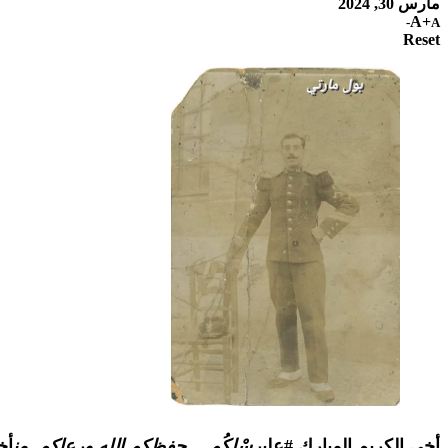
مارس 30, 2024
A+
A-
Reset
أخي الكريم المبارك #على
رِسْلِكُم… حفظكم الله ورعاكم. من
أخ