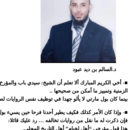
د.السالم بن ديد عبود
■- أخي الكريم المبارك ألا تعلم أن الشيخ: سيدي باب والمؤرخ: 
الزمنية وتمييز ما أمكن من صحيحها ..
بينما كان بول مارتي لا يألو جهدا في توظيف نفس الروايات 
■- وإذا كان الأمر كذلك فكيف يطير أحدنا فرحا حين يسيء بول 
فإن ذكرت له ما نقل من روايات تخالفه … رد عليك قائلا:
هذا قول مؤرخي “أهل لخيام” أهل التاريخ المحلي.