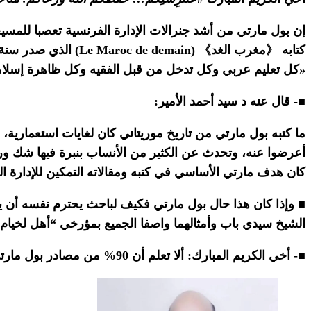
إن بول مارتي من أشد جنرالات الإدارة الفرنسية تعصبا للمسي
كتابه 《مغرب الغد》 (Le Maroc de demain) الذي صدر سنة 1925، في الصفحة 241:
«كل تعليم عربي وكل تدخل من قبل الفقيه وكل ظاهرة إسلامي
■- قال عنه د سيد أحمد الأمير:
ما كتبه بول مارتي من تاريخ موريتاني كان لغايات استعمارية،
أعرضوا عنه، وتحدث عن الكثير من الأنساب بنبرة فيها شك ور
كان هدف مارتي الأساسي في كتبه ومقالاته التمكين للإدارة ا
■ وإذا كان هذا حال بول مارتي فكيف لباحث يحترم نفسه أن ي
الشيخ سيدي باب وأمثالهما واصفا الجميع بمؤرخي “أهل لخيام
■- أخي الكريم المبارك: ألا تعلم أن 90% من مصادر بول مارتي هي روايات شفهية مأخوذة عن رؤساء “أهل لخيام” وأعيانهم وعلمائهم الذين تسخر منهم.. ؟!