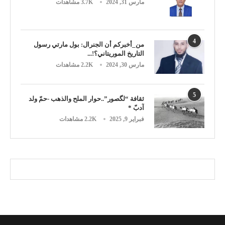
مارس 31, 2024
3.7K مشاهدات
4
من_أخبركم أن الجنرال: بول مارتي رسول
التاريخ الموريتاني؟!...
مارس 30, 2024
2.2K مشاهدات
5
ثقافة “لگصور”..حوار الملح والذهب -حمّ ولد
آدبّ *
فبراير 9, 2025
2.2K مشاهدات