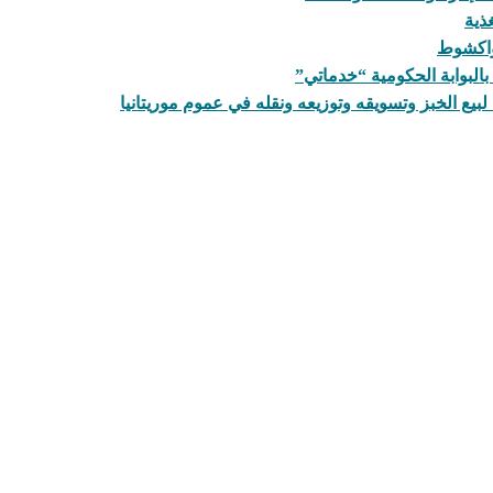
ذية
نواكشوط
البوابة الحكومية “خدماتي”
لبيع الخبز وتسويقه وتوزيعه ونقله في عموم موريتانيا