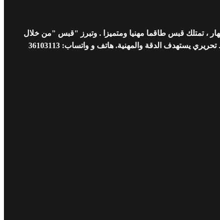
ار ، تمتلك قبس طاقما مهنيا ومتميزا . وتبرز "قبس "من خلال
 يستهدف الدقة والمهنية. هاتف و واتساب: 36103113