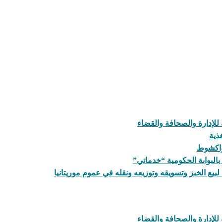
للإدارة والصحافة والقضاء
ذية
نواكشوط
البوابة الحكومية “خدماتي”
لبيع الخبز وتسويقه وتوزيعه ونقله في عموم موريتانيا
للإدارة والصحافة والقضاء