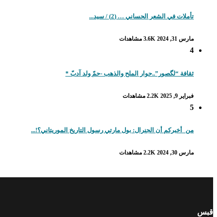
تأملات في الشعر الحساني … (2) / سيد...
مارس 31, 2024
3.6K مشاهدات
4
ثقافة “لگصور”..حوار الملح والذهب -حمّ ولد آدبّ *
فبراير 9, 2025
2.2K مشاهدات
5
من_أخبركم أن الجنرال: بول مارتي رسول التاريخ الموريتاني؟!...
مارس 30, 2024
2.2K مشاهدات
قبس