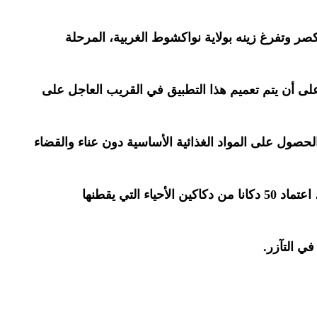
ر وتفرغ زينه بولاية نواكشوط الغربية، المرحلة
 على أن يتم تعميم هذا التطبيق في القريب العاجل على
حصول على المواد الغذائية الأساسية دون عناء والقضاء
وقد تم في إطار المرحلة الحالية من برنامج التموين والتي ستستفيد منها 500 أسرة أي ما يناهز 3000 شخص بين المقاطعتين، اعتماد 50 دكانا من دكاكين الأحياء التي يقطنها
ي التآزر.