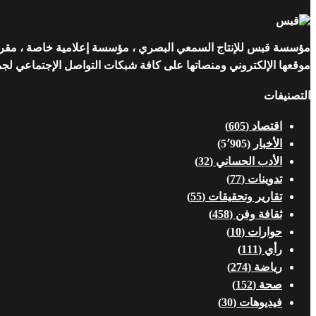
مؤسسة قبس للإنتاج السمعي البصري ، مؤسسة إعلامية خاصة ، مقرها ن
موقعها الإلكتروني ومنصاتها على كافة شبكات التواصل الإجتماعي لجمهو
التصنيفات
اقتصاد
(605)
الأخبار
(5٬905)
الأدب الحساني
(32)
تدوينات
(77)
تقارير وتحقيقات
(55)
ثقافة وفن
(458)
حوارات
(10)
رأي
(111)
رياضة
(274)
صحة
(152)
فيديوهات
(30)