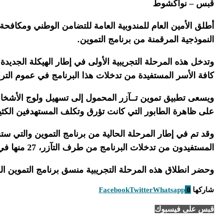
قبس – نواكشوط
أطلق الأمين العام للمندوبية العامة للتضامن الوطني ومكافح
النموذجية المرقمنة من برنامج التموين.
وتدخل هذه المرحلة التجريبية الأولى في إطار الهيكلة الجديدة
كافة الأسر المستفيدة من تدخلات هذا البرنامج في عموم التر
ويسعى تطبيق تموين تــآزر المحمول إلى تسهيل ولوج الأشخاص 
على ظاهرة الطابور التي كانت تؤرق وتكلف المستهدفين الكث
المستفيدون من تدخلات البرنامج من طرف التآزر، 27 منها في لكصر و23 في تفرغ زينه.
وحضر انطلاق هذه المرحلة التجريبية منسق برنامج التموين ال
شاركها
0
Whatsapp
Twitter
Facebook
قبس على فيسبوك