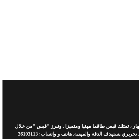
ار ، تمتلك قبس طاقما مهنيا ومتميزا . وتبرز "قبس "من خلال
 يستهدف الدقة والمهنية. هاتف و واتساب: 36103113