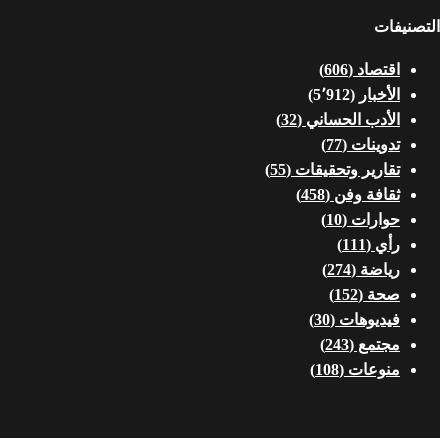
التصنيفات
اقتصاد
(606)
الأخبار
(5٬912)
الأدب الحساني
(32)
تدوينات
(77)
تقارير وتحقيقات
(55)
ثقافة وفن
(458)
حوارات
(10)
رأي
(111)
رياضة
(274)
صحة
(152)
فيديوهات
(30)
مجتمع
(243)
منوعات
(108)