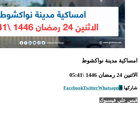
امساكية مدينة نواكشوط
الاثنين 24 رمضان 1446 \05:41
شاركها
0
Whatsapp
Twitter
Facebook
قبس على فيسبوك