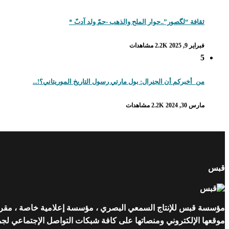
ثقافة “لگصور”..حوار الملح والذهب -حمّ ولد آدبّ *
فبراير 9, 2025
2.2K مشاهدات
5
من_أخبركم أن الجنرال: بول مارتي رسول التاريخ الموريتاني؟!...
مارس 30, 2024
2.2K مشاهدات
قبس
مؤسسة قبس للإنتاج السمعي البصري ، مؤسسة إعلامية خاصة ، مقرها ن
موقعها الإلكتروني ومنصاتها على كافة شبكات التواصل الإجتماعي لجمهو