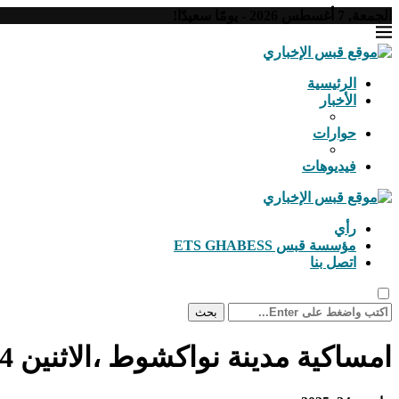
الجمعة, 7 أغسطس 2026 - يومًا سعيدًا!
الرئيسية
الأخبار
حوارات
فيديوهات
رأي
مؤسسة قبس ETS GHABESS
اتصل بنا
بحث
امساكية مدينة نواكشوط ،الاثنين 24 رمضان 1446