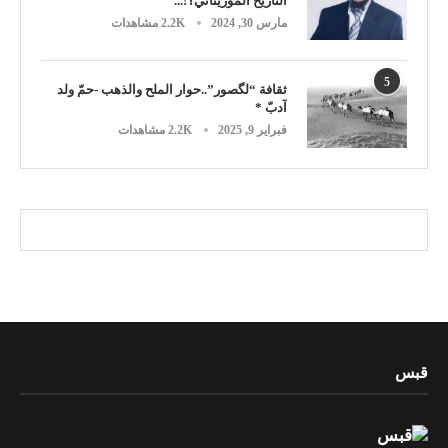
التاريخ الموريتاني؟!...
مارس 30, 2024
2.2K مشاهدات
5
ثقافة “لگصور”..حوار الملح والذهب -حمّ ولد
آدبّ *
فبراير 9, 2025
2.2K مشاهدات
قبس