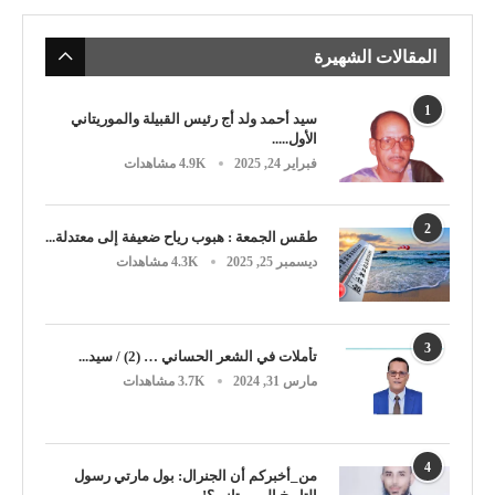
المقالات الشهيرة
1
سيد أحمد ولد أج رئيس القبيلة والموريتاني
الأول.....
فبراير 24, 2025
4.9K مشاهدات
2
طقس الجمعة : هبوب رياح ضعيفة إلى معتدلة...
ديسمبر 25, 2025
4.3K مشاهدات
3
تأملات في الشعر الحساني … (2) / سيد...
مارس 31, 2024
3.7K مشاهدات
4
من_أخبركم أن الجنرال: بول مارتي رسول