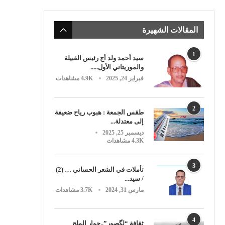
المقالات الشهيرة
1
سيد أحمد ولد أج رئيس القبيلة
والموريتاني الأول.....
فبراير 24, 2025
4.9K مشاهدات
2
طقس الجمعة : هبوب رياح ضعيفة
إلى معتدلة...
ديسمبر 25, 2025
4.3K مشاهدات
3
تأملات في الشعر الحساني … (2)
/ سيد...
مارس 31, 2024
3.7K مشاهدات
4
ثقافة “لگصور”..حوار الملح