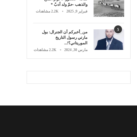
والذهب -حمّ ولد آدبّ *
فبراير 9, 2025
2.2K مشاهدات
5
من_أخبركم أن الجنرال: بول
مارتي رسول التاريخ
الموريتاني؟!...
مارس 30, 2024
2.2K مشاهدات