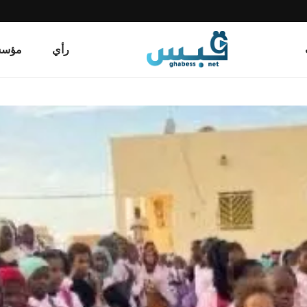
رأي
مؤسسة قب