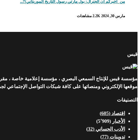
من_أخبركم أن الجنرال: بول مارتي رسول التاريخ الموريتاني؟!...
مارس 30, 2024
2.2K مشاهدات
قبس
مؤسسة قبس للإنتاج السمعي البصري ، مؤسسة إعلامية خاصة ، مقرها ن
موقعها الإلكتروني ومنصاتها على كافة شبكات التواصل الإجتماعي لجمهو
التصنيفات
اقتصاد
(605)
الأخبار
(5٬909)
الأدب الحساني
(32)
تدوينات
(77)