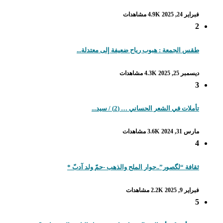
فبراير 24, 2025
4.9K مشاهدات
2
طقس الجمعة : هبوب رياح ضعيفة إلى معتدلة...
ديسمبر 25, 2025
4.3K مشاهدات
3
تأملات في الشعر الحساني … (2) / سيد...
مارس 31, 2024
3.6K مشاهدات
4
ثقافة “لگصور”..حوار الملح والذهب -حمّ ولد آدبّ *
فبراير 9, 2025
2.2K مشاهدات
5