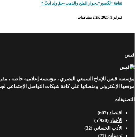
ثقافة “لگصور”..حوار الملح والذهب -حمّ ولد آدبّ *
فبراير 9, 2025
2.2K مشاهدات
قبس
مؤسسة قبس للإنتاج السمعي البصري ، مؤسسة إعلامية خاصة ، مقرها ن
موقعها الإلكتروني ومنصاتها على كافة شبكات التواصل الإجتماعي لجمهو
التصنيفات
اقتصاد
(607)
الأخبار
(5٬920)
الأدب الحساني
(32)
تدوينات
(77)