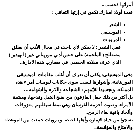
أمرائها فحسب..
قيمة أولاد امبارك تكمن في إرثها الثقافي :
الشعر
الموسيقى
المرويات
ففي الشعر : لا يمكن لأي باحث في مجال الأدب أن يطلق
مصطلح ( الملحمة) على جنس أدبي موريتاني غير ( اتهيدين)
الذي عرف ميلاده الحقيقي في مضارب هذه الامارة..
وفي الموسيقى: يكفي أن نعرف أن أغلب مقامات الموسيقى
الموريتانية، وأشوارها ليست سوى حكايات ليوميات أمراء هذه
المملكة، وتجسيدا لقيّمهم : الشجاعة والكرم والشهامة…
بل أكثر من ذلك جعل العازفون من ضبح الخيل وقدحها، ومشية
الأمراء، وصوت أحزمة الفرسان وهي تمط سيقانهم معزوفات
وألحانا باقية بقاء الزمن..
نسجوا من حياة الإمارة وأهلها قصصا ومرويات جمعت بين الموعظة
والامتاع والمؤانسة..