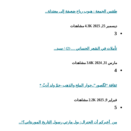
طقس الجمعة : هبوب رياح ضعيفة إلى معتدلة...
ديسمبر 25, 2025
4.3K مشاهدات
3
تأملات في الشعر الحساني … (2) / سيد...
مارس 31, 2024
3.6K مشاهدات
4
ثقافة “لگصور”..حوار الملح والذهب -حمّ ولد آدبّ *
فبراير 9, 2025
2.2K مشاهدات
5
من_أخبركم أن الجنرال: بول مارتي رسول التاريخ الموريتاني؟!...