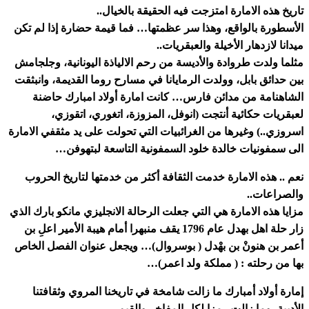
تاريخ هذه الامارة امتزجت فيه الحقيقة بالخيال..
الأسطورة بالواقع، وهذا سر عظمتها… فما قيمة حضارة إذا لم تكن
ميدانا لازدهار الأخيلة والعبقريات..
مثلما ولدت طروادة والأديسة من رحم الالياذة اليونانية، وجلجامش
بين حدائق بابل، وولدت الرمايانا في مسارح روما القديمة، وانبثقت
الشاهنامة من مدائن فارس… كانت امارة أولاد امبارك حاضنة
لعبقريات حكائية أنتجت (انوفل، المزوزة، اتغوري، اتقوزي،
اسروزي..) وغيرها من الغرائبيات التي تحولت على يد مثقفي الامارة
الى سمفونيات خالدة خلود السمفونية التاسعة لبتهوفن…
نعم .. هذه الامارة خدمت الثقافة أكثر من خدمتها لتاريخ الحروب
والصراعات..
مزايا هذه الامارة هي التي جعلت الرحالة الانجليزي مانكو بارك الذي
زار حلة اهل بهدل عام 1796 يقف منبهرا أمام هيبة الأمير اعلِ بن
أعمر بن هنونْ بن بهْدل ( بوسروال)… ويجعل عنوان الفصل الخاص
بها من رحلته : ( مملكة ولد اعمر)…
إمارة أولاد أمبارك ما زالت شامخة في تاريخنا المروي وثقافتنا
الأدبية، وما زالت رمزا لكل المفاخر والقيم ..