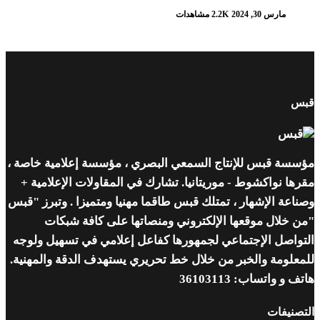
مارس 30, 2024
2.2K مشاهدات
قبس
مؤسسة قبس للإنتاج السمعي البصري ، مؤسسة إعلامية خاصة ،
مقرها نواكشوط - موريتانيا. تشارك في المقاولات الإعلامية +
وصناعة الإشهار ، تمتلك قبس طاقما مهنيا ومتميزا . وتبرز "قبس
"من خلال موقعها الإلكتروني ومنصاتها على كافة شبكات
التواصل الإجتماعي لجمهورها كفاعل إعلامي في تسهيل ولوجه
للمعلومة والخبر من خلال خط تحريري يستهدف الدقة والمهنية.
هاتف و واتساب: 36103113
التصنيفات