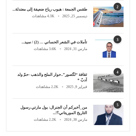
2
طقس الجمعة : هبوب رياح ضعيفة إلى معتدلة...
ديسمبر 25, 2025
4.3K مشاهدات
3
تأملات في الشعر الحساني … (2) / سيد...
مارس 31, 2024
3.6K مشاهدات
4
ثقافة “لگصور”..حوار الملح والذهب -حمّ ولد
آدبّ *
فبراير 9, 2025
2.2K مشاهدات
5
من_أخبركم أن الجنرال: بول مارتي رسول
التاريخ الموريتاني؟!...
مارس 30, 2024
2.2K مشاهدات