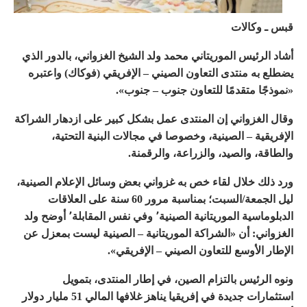
قبس ـ وكالات
أشاد الرئيس الموريتاني محمد ولد الشيخ الغزواني، بالدور الذي
يضطلع به منتدى التعاون الصيني – الإفريقي (فوكاك) واعتبره
«نموذجًا متقدمًا للتعاون جنوب – جنوب».
وقال الغزواني إن المنتدى عمل بشكل كبير على ازدهار الشراكة
الإفريقية – الصينية، وخصوصا في مجالات البنية التحتية،
والطاقة، والصيد، والزراعة، والرقمنة.
ورد ذلك خلال لقاء خص به غزواني بعض وسائل الإعلام الصينية،
ليل الجمعة/السبت؛ بمناسبة مرور 60 سنة على العلاقات
الدبلوماسية الموريتانية الصينية٬ وفي نفس المقابلة٬ أوضح ولد
الغزواني: أن «الشراكة الموريتانية – الصينية ليست بمعزل عن
الإطار الأوسع للتعاون الصيني – الإفريقي».
ونوه الرئيس بالتزام الصين، في إطار المنتدى، بتمويل
استثمارات جديدة في إفريقيا يناهز غلافها المالي 51 مليار دولار