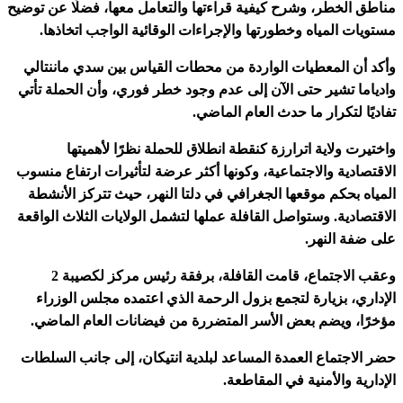
طق الخطر، وشرح كيفية قراءتها والتعامل معها، فضلًا عن توضيح
ويات المياه وخطورتها والإجراءات الوقائية الواجب اتخاذها.
د أن المعطيات الواردة من محطات القياس بين سدي ماننتالي
ياما تشير حتى الآن إلى عدم وجود خطر فوري، وأن الحملة تأتي
ديًا لتكرار ما حدث العام الماضي.
تيرت ولاية اترارزة كنقطة انطلاق للحملة نظرًا لأهميتها
قتصادية والاجتماعية، وكونها أكثر عرضة لتأثيرات ارتفاع منسوب
ياه بحكم موقعها الجغرافي في دلتا النهر، حيث تتركز الأنشطة
قتصادية. وستواصل القافلة عملها لتشمل الولايات الثلاث الواقعة
 ضفة النهر.
وعقب الاجتماع، قامت القافلة، برفقة رئيس مركز لكصيبة 2
داري، بزيارة لتجمع بزول الرحمة الذي اعتمده مجلس الوزراء
رًا، ويضم بعض الأسر المتضررة من فيضانات العام الماضي.
 الاجتماع العمدة المساعد لبلدية انتيكان، إلى جانب السلطات
دارية والأمنية في المقاطعة.