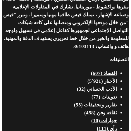
ها نواكشوط - موريتانيا. تشارك في المقاولات الإعلامية +
اعة الإشهار ، تمتلك قبس طاقما مهنيا ومتميزا . وتبرز "قبس
 خلال موقعها الإلكتروني ومنصاتها على كافة شبكات
واصل الإجتماعي لجمهورها كفاعل إعلامي في تسهيل ولوجه
علومة والخبر من خلال خط تحريري يستهدف الدقة والمهنية.
 و واتساب: 36103113
صنيفات
اقتصاد
(607)
الأخبار
(5٬921)
الأدب الحساني
(32)
تدوينات
(77)
تقارير وتحقيقات
(55)
ثقافة وفن
(458)
حوارات
(10)
رأي
(111)