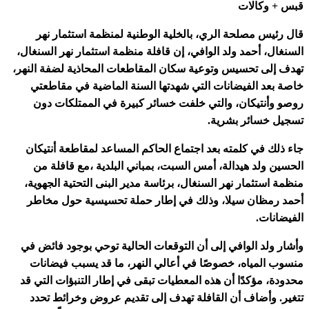
 + وكالات
 رئيس مصلحة الري، بالخلية الوطنية لمنظمة استثمار نهر
نغال، أحمد ولد الوافي، إن قافلة منظمة استثمار نهر السنغال،
ف إلى تحسيس وتوعية سكان المقاطعات المحاذية لضفة النهر،
ة بعد الفيضانات التي شهدتها السنة الماضية في مقاطعتي
و وأنتيكان، والتي خلفت خسائر كبيرة في الممتلكات دون
يل خسائر بشرية.
 ذلك في كلمته بعد اجتماع الحاكم المساعد لمقاطعة أنتيكان
سين ولد هيدالة، أمس السبت، بمباني البلدية ،مع قافلة من
مة استثمار نهر السنغال، برئاسة مدير البنى التحتية الجهوية،
د رمظان سيلا، وذلك في إطار حملة تحسيسية حول مخاطر
يضانات.
ار ولد الوافي إلى أن التوقعات الحالية توحي بوجود فائض في
وب المياه، خصوصًا في أعالي النهر، ما قد يسبب فيضانات
ودة، مؤكدًا أن هذه المعطيات تبقى في إطار التنبؤات التي قد
ير. وأضاف أن القافلة تهدف إلى تقديم عروض وخرائط تحدد