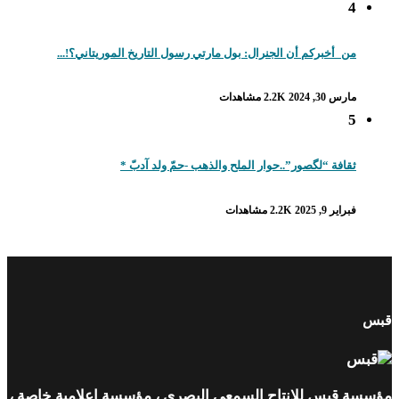
4
من_أخبركم أن الجنرال: بول مارتي رسول التاريخ الموريتاني؟!...
مارس 30, 2024
2.2K مشاهدات
5
ثقافة “لگصور”..حوار الملح والذهب -حمّ ولد آدبّ *
فبراير 9, 2025
2.2K مشاهدات
س
سة قبس للإنتاج السمعي البصري ، مؤسسة إعلامية خاصة ،