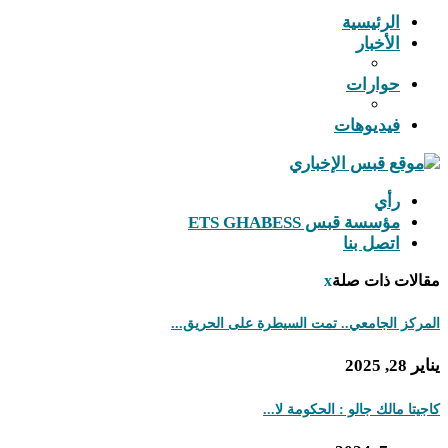
الرئيسية
الأخبار
حوارات
فيديوهات
رأي
مؤسسة قبس ETS GHABESS
اتصل بنا
لات ذات صلة
x
ركز الجامعي.. تمت السيطرة على الحريق...
2, 2025
يتا مالك جالو : الحكومة لا...