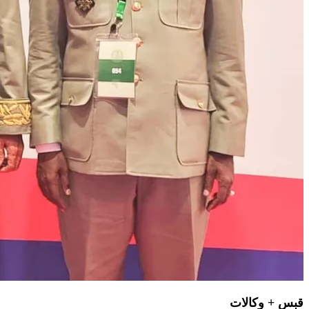
قبس + وكالات