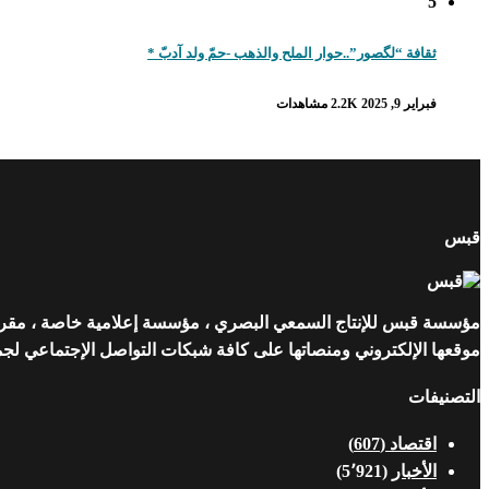
5
ثقافة “لگصور”..حوار الملح والذهب -حمّ ولد آدبّ *
فبراير 9, 2025
2.2K مشاهدات
قبس
مؤسسة قبس للإنتاج السمعي البصري ، مؤسسة إعلامية خاصة ، مقرها ن
موقعها الإلكتروني ومنصاتها على كافة شبكات التواصل الإجتماعي لجمهو
التصنيفات
اقتصاد
(607)
الأخبار
(5٬921)