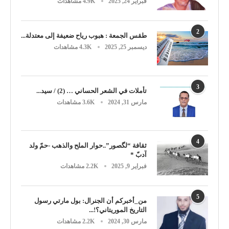
فبراير 24, 2025
4.9K مشاهدات
2
طقس الجمعة : هبوب رياح ضعيفة إلى معتدلة...
ديسمبر 25, 2025
4.3K مشاهدات
3
تأملات في الشعر الحساني … (2) / سيد...
مارس 31, 2024
3.6K مشاهدات
4
ثقافة “لگصور”..حوار الملح والذهب -حمّ ولد
آدبّ *
فبراير 9, 2025
2.2K مشاهدات
5
من_أخبركم أن الجنرال: بول مارتي رسول
التاريخ الموريتاني؟!...
مارس 30, 2024
2.2K مشاهدات