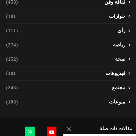
ثقافة وفن
(458)
حوارات
(10)
رأي
(111)
رياضة
(274)
صحة
(152)
فيديوهات
(30)
مجتمع
(243)
منوعات
(108)
مقالات ذات صلة