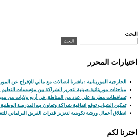
البحث
البحث
اختيارات المحرر
الخارجية الموريتانية : باشرنا اتصالات مع مالي للإفراج عن المور
مباحثات موريتانية-صينية لتعزيز الشراكة بين مؤسسات التعليم ا
تساقطات مطرية على عدد من المناطق في أربع ولايات من موريت
تمكين الشباب توقع اتفاقية شراكة وتعاون مع المدرسة الوطنية ل
انطلاق أعمال ورشة تكوينية لتعزيز قدرات الفريق البرلماني للتغ
اخترنا لكم