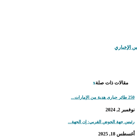
رأي
(111)
رياضة
(274)
صحة
(152)
فيديوهات
(30)
مجتمع
(243)
منوعات
(108)
مقالات ذات صلة
x
250 طائر حبارى هدية من الإمارات...
نوفمبر 2, 2024
رئيس جهة الحوض الغربي: إن الجهة...
أغسطس 18, 2025