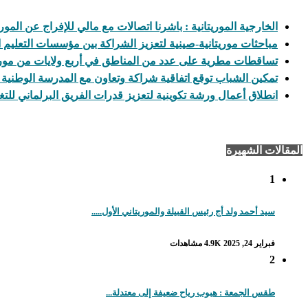
الخارجية الموريتانية : باشرنا اتصالات مع مالي للإفراج عن المور
مباحثات موريتانية-صينية لتعزيز الشراكة بين مؤسسات التعليم ا
تساقطات مطرية على عدد من المناطق في أربع ولايات من موريت
تمكين الشباب توقع اتفاقية شراكة وتعاون مع المدرسة الوطنية ل
انطلاق أعمال ورشة تكوينية لتعزيز قدرات الفريق البرلماني للتغ
المقالات الشهيرة
1
سيد أحمد ولد أج رئيس القبيلة والموريتاني الأول.....
فبراير 24, 2025
4.9K مشاهدات
2
طقس الجمعة : هبوب رياح ضعيفة إلى معتدلة...