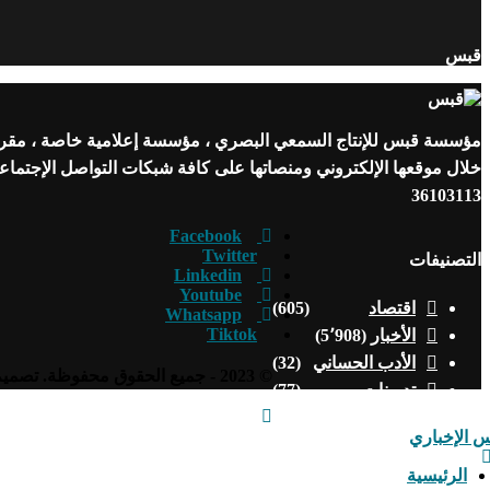
قبس
مؤسسة قبس للإنتاج السمعي البصري ، مؤسسة إعلامية خاصة ، مقرها ن
خلال موقعها الإلكتروني ومنصاتها على كافة شبكات التواصل الإجتما
36103113
Facebook
Twitter
التصنيفات
Linkedin
Youtube
اقتصاد
(605)
Whatsapp
Tiktok
الأخبار
(5٬908)
الأدب الحساني
(32)
© 2023 - جميع الحقوق محفوظة. تصميم وتطوير
تدوينات
(77)
تقارير وتحقيقات
(55)
ثقافة وفن
(458)
حوارات
(10)
الرئيسية