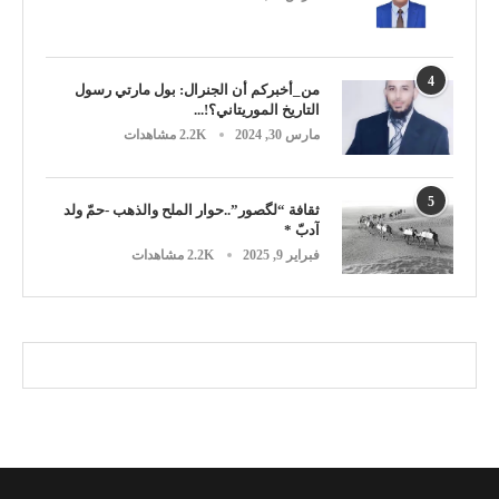
4
من_أخبركم أن الجنرال: بول مارتي رسول
التاريخ الموريتاني؟!...
مارس 30, 2024
2.2K مشاهدات
5
ثقافة “لگصور”..حوار الملح والذهب -حمّ ولد
آدبّ *
فبراير 9, 2025
2.2K مشاهدات