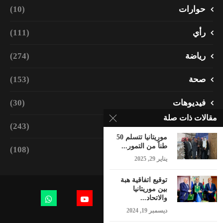
حوارات
(10)
رأي
(111)
رياضة
(274)
صحة
(153)
فيديوهات
(30)
مقالات ذات صلة
مجتمع
(243)
موريتانيا تتسلم 50
طناً من التمور...
منوعات
(108)
يناير 29, 2025
توقيع اتفاقية هبة
بين موريتانيا
والاتحاد...
ديسمبر 19, 2024