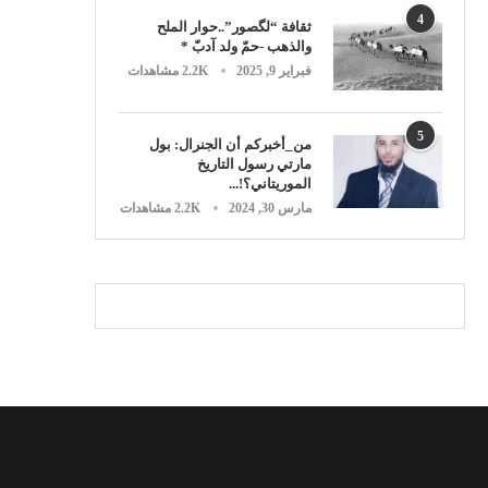
4
ثقافة “لگصور”..حوار الملح
والذهب -حمّ ولد آدبّ *
فبراير 9, 2025
2.2K مشاهدات
5
من_أخبركم أن الجنرال: بول
مارتي رسول التاريخ
الموريتاني؟!...
مارس 30, 2024
2.2K مشاهدات