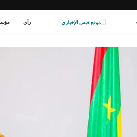
رأي
مؤسسة قب