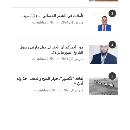
3
تأملات في الشعر الحساني … (2) / سيد...
مارس 31, 2024
3.7K مشاهدات
4
من_أخبركم أن الجنرال: بول مارتي رسول
التاريخ الموريتاني؟!...
مارس 30, 2024
2.2K مشاهدات
5
ثقافة “لگصور”..حوار الملح والذهب -حمّ ولد
آدبّ *
فبراير 9, 2025
2.2K مشاهدات