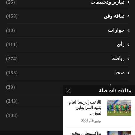
تقارير وتحقيقات
(55)
ثقافة وفن
(458)
حوارات
(10)
رأي
(111)
رياضة
(274)
صحة
(153)
فيديوهات
(30)
مقالات ذات صلة
مجتمع
(243)
اللاعب إدريسا اتيام
يقود المرابطين
لفوز...
منوعات
(108)
يونيو 10, 2026
نواكشوط .. توقيع