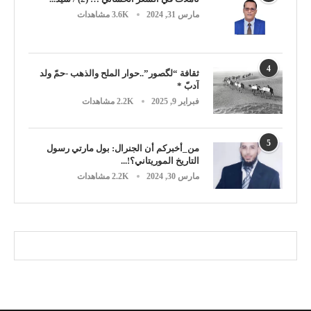
مارس 31, 2024
3.6K مشاهدات
4
ثقافة “لگصور”..حوار الملح والذهب -حمّ ولد
آدبّ *
فبراير 9, 2025
2.2K مشاهدات
5
من_أخبركم أن الجنرال: بول مارتي رسول
التاريخ الموريتاني؟!...
مارس 30, 2024
2.2K مشاهدات