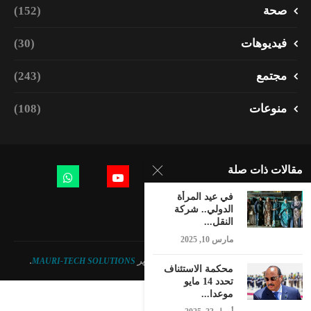
صحة
(152)
فيديوهات
(30)
مجتمع
(243)
منوعات
(108)
مقالات ذات صلة
في عيد المرأة
الدولي.. شركة
النقل...
مارس 10, 2025
© 2023 - جميع الحقوق محفوظة. تصميم وتطوير
MAURI-TECH SOLUTIONS
.
محكمة الاستئناف
تحدد 14 مايو
موعدا...