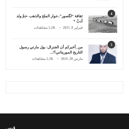
4
ثقافة “لگصور”..حوار الملح والذهب -حمّ ولد
آدبّ *
فبراير 9, 2025
2.2K مشاهدات
5
من_أخبركم أن الجنرال: بول مارتي رسول
التاريخ الموريتاني؟!...
مارس 30, 2024
2.2K مشاهدات
قبس