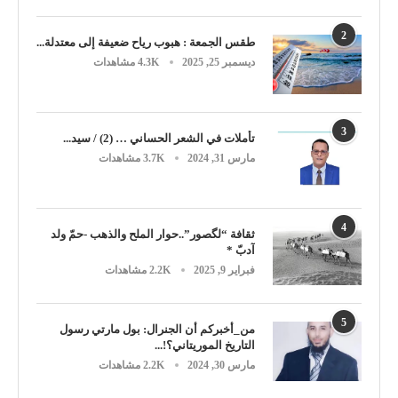
2
طقس الجمعة : هبوب رياح ضعيفة إلى معتدلة...
ديسمبر 25, 2025
4.3K مشاهدات
3
تأملات في الشعر الحساني … (2) / سيد...
مارس 31, 2024
3.7K مشاهدات
4
ثقافة “لگصور”..حوار الملح والذهب -حمّ ولد
آدبّ *
فبراير 9, 2025
2.2K مشاهدات
5
من_أخبركم أن الجنرال: بول مارتي رسول
التاريخ الموريتاني؟!...
مارس 30, 2024
2.2K مشاهدات