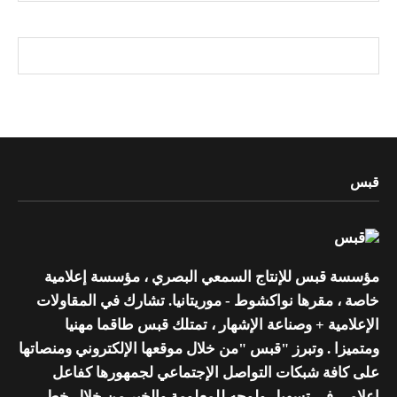
قبس
مؤسسة قبس للإنتاج السمعي البصري ، مؤسسة إعلامية
خاصة ، مقرها نواكشوط - موريتانيا. تشارك في المقاولات
الإعلامية + وصناعة الإشهار ، تمتلك قبس طاقما مهنيا
ومتميزا . وتبرز "قبس "من خلال موقعها الإلكتروني ومنصاتها
على كافة شبكات التواصل الإجتماعي لجمهورها كفاعل
إعلامي في تسهيل ولوجه للمعلومة والخبر من خلال خط