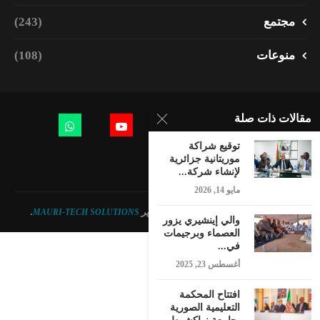
مجتمع
(243)
منوعات
(108)
مقالات ذات صلة
توقيع شراكة
موريتانية جزائرية
لإنشاء شركة...
مايو 14, 2026
© 2023 - جميع الحقوق محفوظة. تصميم وتطوير
MAURI-TECH SOLUTIONS
.
والي إينشيري يزور
العصماء وبرجيمات
في...
أغسطس 23, 2025
افتتاح المحكمة
التعليمية الصورية