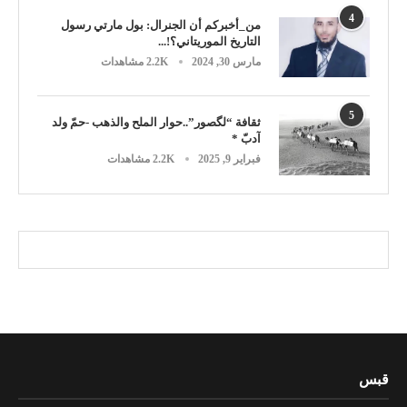
4
من_أخبركم أن الجنرال: بول مارتي رسول
التاريخ الموريتاني؟!...
مارس 30, 2024
2.2K مشاهدات
5
ثقافة “لگصور”..حوار الملح والذهب -حمّ ولد
آدبّ *
فبراير 9, 2025
2.2K مشاهدات
قبس