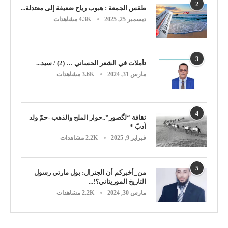
2
طقس الجمعة : هبوب رياح ضعيفة إلى معتدلة...
ديسمبر 25, 2025
4.3K مشاهدات
3
تأملات في الشعر الحساني … (2) / سيد...
مارس 31, 2024
3.6K مشاهدات
4
ثقافة “لگصور”..حوار الملح والذهب -حمّ ولد
آدبّ *
فبراير 9, 2025
2.2K مشاهدات
5
من_أخبركم أن الجنرال: بول مارتي رسول
التاريخ الموريتاني؟!...
مارس 30, 2024
2.2K مشاهدات