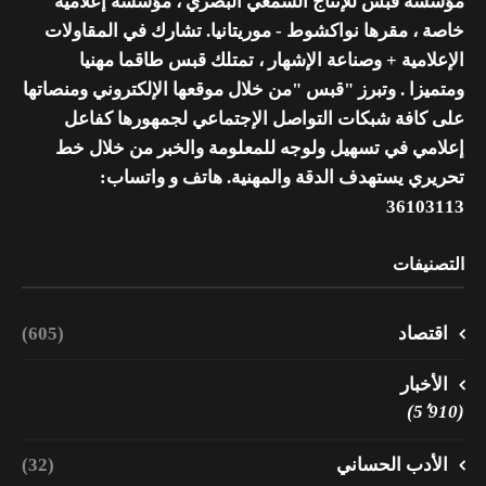
مؤسسة قبس للإنتاج السمعي البصري ، مؤسسة إعلامية
خاصة ، مقرها نواكشوط - موريتانيا. تشارك في المقاولات
الإعلامية + وصناعة الإشهار ، تمتلك قبس طاقما مهنيا
ومتميزا . وتبرز "قبس "من خلال موقعها الإلكتروني ومنصاتها
على كافة شبكات التواصل الإجتماعي لجمهورها كفاعل
إعلامي في تسهيل ولوجه للمعلومة والخبر من خلال خط
تحريري يستهدف الدقة والمهنية. هاتف و واتساب:
36103113
التصنيفات
اقتصاد
(605)
الأخبار
(5٬910)
الأدب الحساني
(32)