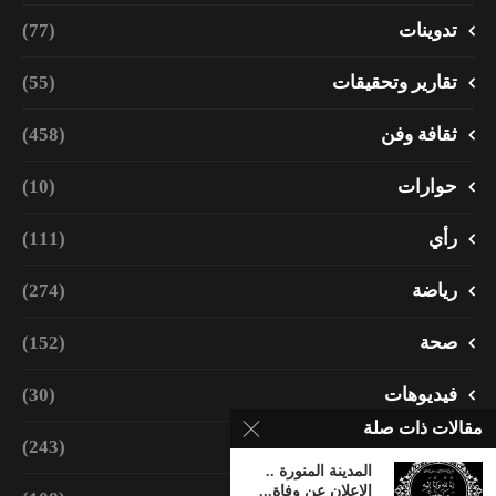
تدوينات
(77)
تقارير وتحقيقات
(55)
ثقافة وفن
(458)
حوارات
(10)
رأي
(111)
رياضة
(274)
صحة
(152)
فيديوهات
(30)
مقالات ذات صلة
مجتمع
(243)
المدينة المنورة ..
الإعلان عن وفاة...