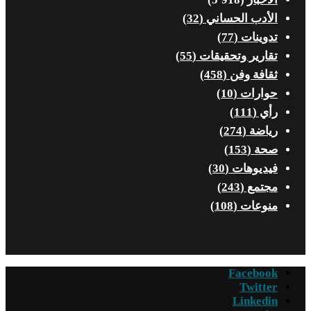
الأدب الحساني
(32)
تدوينات
(77)
تقارير وتحقيقات
(55)
ثقافة وفن
(458)
حوارات
(10)
رأي
(111)
رياضة
(274)
صحة
(153)
فيديوهات
(30)
مجتمع
(243)
منوعات
(108)
Facebook
Twitter
Linkedin