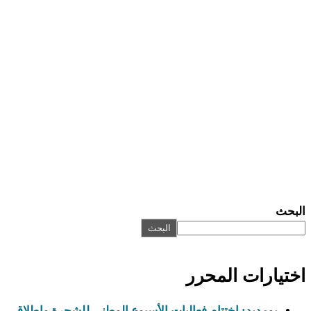
البحث
البحث
اختيارات المحرر
بومديد: اختتام فعاليات الأسبوع الوطني للشجرة وإطلاق