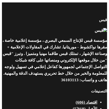
قبس
مؤسسة قبس للإنتاج السمعي البصري ، مؤسسة إعلامية خاصة ،
مقرها نواكشوط - موريتانيا. تشارك في المقاولات الإعلامية +
وصناعة الإشهار ، تمتلك قبس طاقما مهنيا ومتميزا . وتبرز "قبس
"من خلال موقعها الإلكتروني ومنصاتها على كافة شبكات
التواصل الإجتماعي لجمهورها كفاعل إعلامي في تسهيل ولوجه
للمعلومة والخبر من خلال خط تحريري يستهدف الدقة والمهنية.
هاتف و واتساب: 36103113
التصنيفات
اقتصاد
(606)
الأخبار
(5٬918)