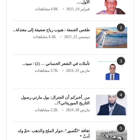
الأول.....
فبراير 24, 2025
4.9K مشاهدات
2
طقس الجمعة : هبوب رياح ضعيفة إلى معتدلة...
ديسمبر 25, 2025
4.3K مشاهدات
3
تأملات في الشعر الحساني … (2) / سيد...
مارس 31, 2024
3.7K مشاهدات
4
من_أخبركم أن الجنرال: بول مارتي رسول
التاريخ الموريتاني؟!...
مارس 30, 2024
2.2K مشاهدات
5
ثقافة “لگصور”..حوار الملح والذهب -حمّ ولد
آدبّ *