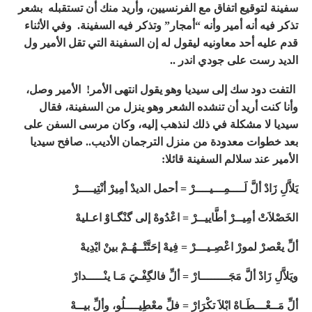
سفينة لتوقيع اتفاق مع الفرنسيين، وأريد منك أن تستقبله بشعر
تذكر فيه أنه أمير وأنه “أمجار” وتذكر فيه السفينة. وفي الأثناء
قدم عليه أحد معاونيه ليقول له إن السفينة التي تقل الأمير ول
الديد رست على جودي اندر ..
التفت دود سك إلى سيديا وهو يقول انتهى الأمر! الأمير وصل،
وأنا كنت أريد أن تنشده الشعر وهو ينزل من السفينة، فقال
سيديا لا مشكلة في ذلك لنذهب إليه، وكان مرسى السفن على
بعد خطوات معدودة من منزل الترجمان الأديب.. صافح سيديا
الأمير عند سلالم السفينة قائلا:
يَلاَّلِ زَادْ ألَّ لَــــمِـــيــــرْ = أحمل الديدْ أمِيرْ أنْتِيــــرْ
الخَصْلاَتْ أمِيــرْ أطَّاييــرْ = اعْدُوهْ إلى گنْگـاوْ اعـليهْ
ألِّ يعْصرْ لمورْ اعْصِـيـــرْ = فِيهْ إحَتَّتْــهُـمْ بينْ ايْدِيهْ
ويَلاَّلِ زَادْ ألَّ مَجَــــــــارْ = ألِّ فالگِفْـيَ مَـا ينْـــــدارْ
ألِّ مَــعْـــطَـاهْ ابْلاَ تكْرَارْ = فلِّ معْطِيــــلُو، وألِّ بيــهْ