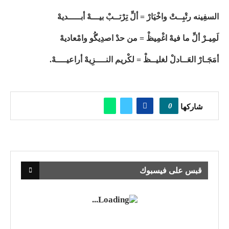
السفِينه رتْبِــتْ واخْيَارْ = ألِّ تِرْتــبْ بيـــهْ أبـــــديهْ
لَمِيـرْ ألِّ ما فيهْ اغْمِيظْ = من حدْ اصدِيگُو وامْعاديهْ
أمَجَـارْ العَــادلْ لغليــظْ = لكْريم النــــزِيهْ أراعيــــهْ.
0
شاركها
قبس على فيسبوك