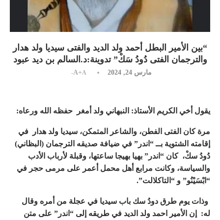
“بين الأمير البطل أحمد ولد الديد والفتى سيديا ولد هدار
والترجمان الفتى دُودُ سَكْ” تدوينة:د.السالم بن ديد عبود
مارس 24, 2024
A+
A-
يقول أخي الكريم الأستاذ: النبهاني ولد أمغر حفظه الله ورعاه:
مرة كان الفتى الفطن، والشاعر المتمكن، سيديا ولد هدار في
إقامته الشتوية بــ “اندر” في ضيافة صديقه الترجمان (البظاني)
دُودُ سكْ، كان “اندر” بهيا بهيجا ساعتها، وقبلة لأرباب الأدب
والسياسة، وكانت مرابع أهل محمل أعمر على مرمى حجر في
“ابْسَيْنُو” و “التاكلالت”.
وذات يوم طرق دودُ سك باب سيديا في عجلة من أمره وقال
له: إن الأمير احمد ولد الديد في طريقه إلى “اندر” على متن