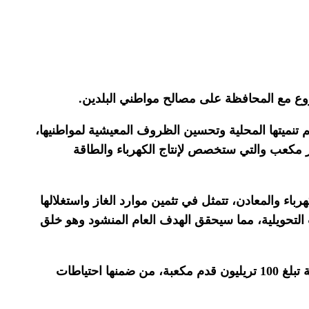
روع مع المحافظة على مصالح مواطني البلدين.
تنميتها المحلية وتحسين الظروف المعيشية لمواطنيها،
 مجال الغاز والطاقة واستغلال الكمية المخصصة للاستهلاك المحلي التي تقدر بـ35 مليون متر مكعب والتي ستخصص لإنتاج الكهرباء والطاقة
باء والمعادن، تتمثل في تثمين موارد الغاز واستغلالها
 التحويلية، مما سيحقق الهدف العام المنشود وهو خلق
ويعد حقل أحميم المشترك مع السنغال باكورة المشاريع الغازية المستغلة لموريتانيا التي تملك منفردة حقولا باحتياطات ضخمة تبلغ 100 تريليون قدم مكعبة، من ضمنها احتياطات