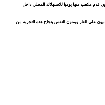
دير الغاز من السلحفاة في المرحلة الأولى من الاستغلال إلى نحو 2.5 مليون طن سنويا، خصص نحو 70 مليون قدم مكعب منها يوميا للاستهلاك المحلي داخل
نيون على الغاز ويمنون النفس بنجاح هذه التجربة من