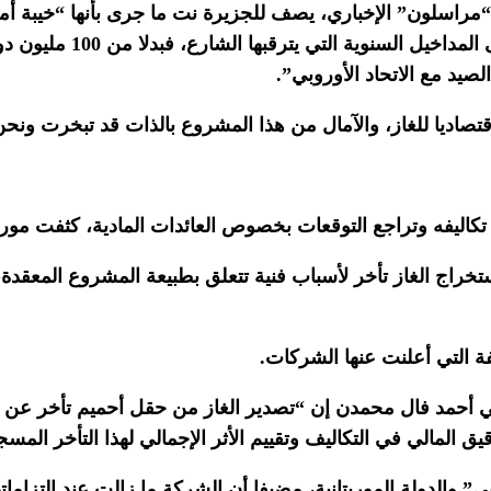
سلون” الإخباري، يصف للجزيرة نت ما جرى بأنها “خيبة أمل م
المشروع ارتفعت من 3.8 إل
قتصاديا للغاز، والآمال من هذا المشروع بالذات قد تبخرت ونح
 تكاليفه وتراجع التوقعات بخصوص العائدات المادية، كثفت موري
راج الغاز تأخر لأسباب فنية تتعلق بطبيعة المشروع المعقدة، 
فة التي أعلنت عنها الشركات.
ق المالي في التكاليف وتقييم الأثر الإجمالي لهذا التأخر المس
والدولة الموريتانية، مضيفا أن الشركة ما زالت عند التزاماته