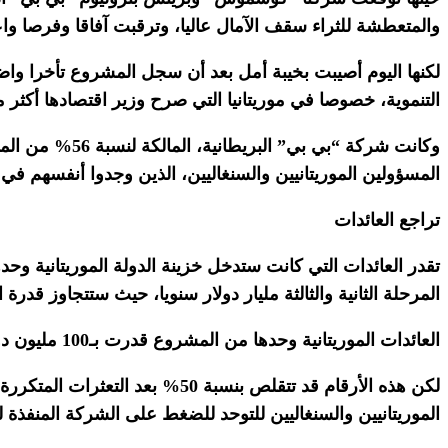
والمتعطشة للثراء سقف الآمال عاليا، وترقبت آفاقا وفرصا واع
لكنها اليوم أصيبت بخيبة أمل بعد أن سجل المشروع تأخرا واض
التنموية، خصوصا في موريتانيا التي صرح وزير اقتصادها أكثر 
وكانت شركة “بي
المسؤولين الموريتانيين والسنغاليين، الذين وجدوا أنفسهم في ح
تراجع العائدات
المرحلة الثانية والثالثة مليار دولار سنويا، حيث ستتجاوز قدرة الإنتاج عتبة 10 مل
العائدات الموريتانية وحدها من المشروع قدرت بـ100 مليون دولار سنويا في المرحلة الأولى من الإنتاج (شترستوك)
لكن هذه الأرقام قد تتقلص بنسب
الموريتانيين والسنغاليين للتوحد للضغط على الشركة المنفذة ل