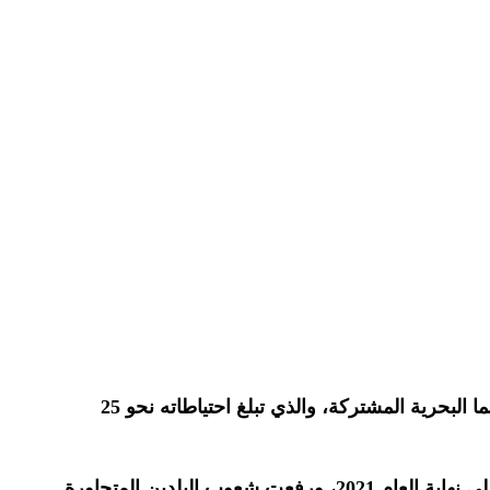
وقعت موريتانيا والسنغال قبل 6 أعوام على القرار النهائي لاستثمار حقل غاز “السلحفاة/أحميم الكبير” المكتشف على حدودهما البحرية المشتركة، والذي تبلغ احتياطاته نحو 25
حينها توقعت شركتا “كوسموس” وبريتش بتروليوم “بي بي” الموقعتان على عقد استغلال الحقل أن يبدأ الإنتاج فيه بشكل فعلي نهاية العام 2021، ورفعت شعوب البلدين المتجاورة