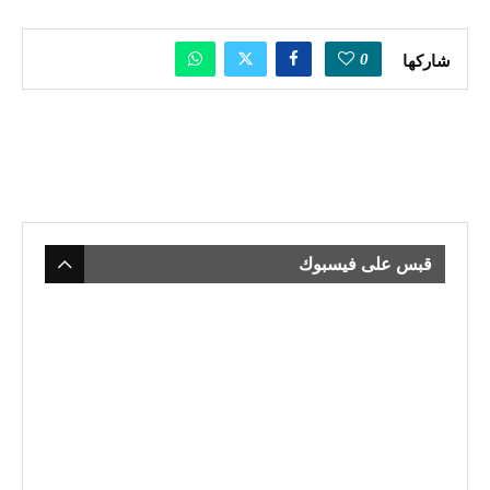
0
شاركها
قبس على فيسبوك