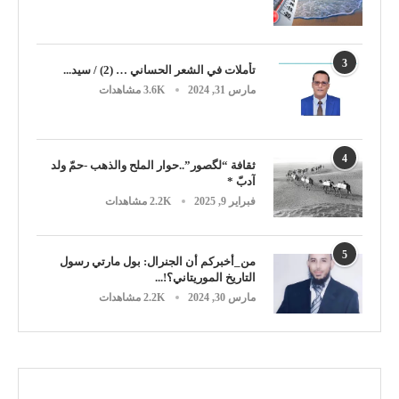
3
تأملات في الشعر الحساني … (2) / سيد...
مارس 31, 2024
3.6K مشاهدات
4
ثقافة “لگصور”..حوار الملح والذهب -حمّ ولد
آدبّ *
فبراير 9, 2025
2.2K مشاهدات
5
من_أخبركم أن الجنرال: بول مارتي رسول
التاريخ الموريتاني؟!...
مارس 30, 2024
2.2K مشاهدات