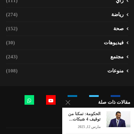
رأي
(111)
رياضة
(274)
صحة
(152)
فيديوهات
(30)
مجتمع
(243)
منوعات
(108)
مقالات ذات صلة
الحكومة: تمكنا من
توقيف 4 شبكات...
مارس 12, 2025