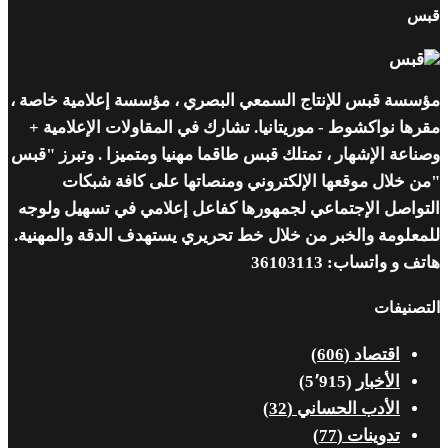
قبس
مؤسسة قبس للإنتاج السمعي البصري ، مؤسسة إعلامية خاصة ،
مقرها نواكشوط - موريتانيا. تشارك في المقاولات الإعلامية +
وصناعة الإشهار ، تمتلك قبس طاقما مهنيا ومتميزا . وتبرز "قبس
"من خلال موقعها الإلكتروني ومنصاتها على كافة شبكات
التواصل الإجتماعي لجمهورها كفاعل إعلامي في تسهيل ولوجه
للمعلومة والخبر من خلال خط تحريري يستهدف الدقة والمهنية.
هاتف و واتساب: 36103113
التصنيفات
اقتصاد
(606)
الأخبار
(5٬915)
الأدب الحساني
(32)
تدوينات
(77)