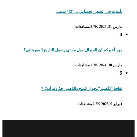
تأملات في الشعر الحساني … (2) / سيد...
مارس 31, 2024
3.7K مشاهدات
4
من_أخبركم أن الجنرال: بول مارتي رسول التاريخ الموريتاني؟!...
مارس 30, 2024
2.2K مشاهدات
5
ثقافة “لگصور”..حوار الملح والذهب -حمّ ولد آدبّ *
فبراير 9, 2025
2.2K مشاهدات