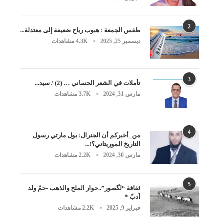
2
طقس الجمعة : هبوب رياح ضعيفة إلى معتدلة...
ديسمبر 25, 2025
4.3K مشاهدات
3
تأملات في الشعر الحساني … (2) / سيد...
مارس 31, 2024
3.7K مشاهدات
4
من_أخبركم أن الجنرال: بول مارتي رسول
التاريخ الموريتاني؟!...
مارس 30, 2024
2.2K مشاهدات
5
ثقافة “لگصور”..حوار الملح والذهب -حمّ ولد
آدبّ *
فبراير 9, 2025
2.2K مشاهدات