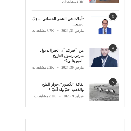
4.3K مشاهدات
3
تأملات في الشعر الحساني … (2)
/ سيد...
مارس 31, 2024
3.7K مشاهدات
4
من_أخبركم أن الجنرال: بول
مارتي رسول التاريخ
الموريتاني؟!...
مارس 30, 2024
2.2K مشاهدات
5
ثقافة “لگصور”..حوار الملح
والذهب -حمّ ولد آدبّ *
فبراير 9, 2025
2.2K مشاهدات