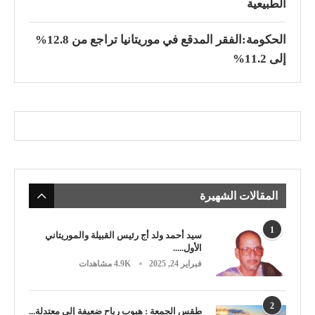
الطبيعية
الحكومة:الفقر المدقع في موريتانيا تراجع من 12.8%
إلى 11.2%
المقالات الشهيرة
1
سيد أحمد ولد أج رئيس القبيلة والموريتاني
الأول.....
فبراير 24, 2025
4.9K مشاهدات
2
طقس الجمعة : هبوب رياح ضعيفة إلى معتدلة...