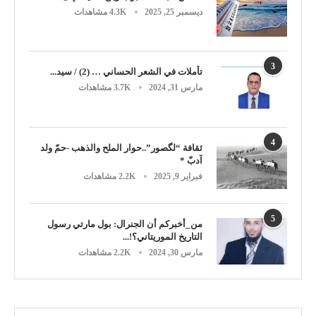
ديسمبر 25, 2025
4.3K مشاهدات
3
تأملات في الشعر الحساني … (2) / سيد...
مارس 31, 2024
3.7K مشاهدات
4
ثقافة “لگصور”..حوار الملح والذهب -حمّ ولد
آدبّ *
فبراير 9, 2025
2.2K مشاهدات
5
من_أخبركم أن الجنرال: بول مارتي رسول
التاريخ الموريتاني؟!...
مارس 30, 2024
2.2K مشاهدات