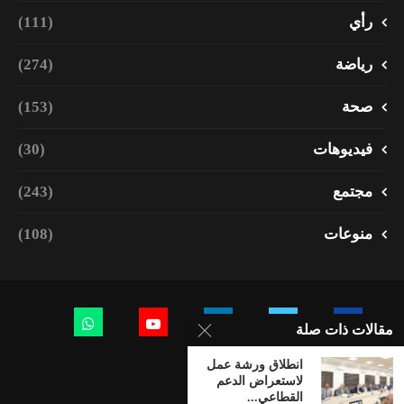
رأي
(111)
رياضة
(274)
صحة
(153)
فيديوهات
(30)
مجتمع
(243)
منوعات
(108)
مقالات ذات صلة
انطلاق ورشة عمل
لاستعراض الدعم
القطاعي...