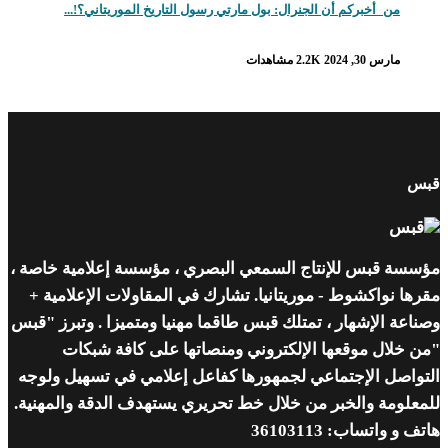
من_أخبركم أن الجنرال: بول مارتي رسول التاريخ الموريتاني؟!...
مارس 30, 2024
2.2K مشاهدات
قبس
مؤسسة قبس للإنتاج السمعي البصري ، مؤسسة إعلامية خاصة ،
مقرها نواكشوط - موريتانيا. تشارك في المقاولات الإعلامية +
وصناعة الإشهار ، تمتلك قبس طاقما مهنيا ومتميزا . وتبرز "قبس
"من خلال موقعها الإلكتروني ومنصاتها على كافة شبكات
التواصل الإجتماعي لجمهورها كفاعل إعلامي في تسهيل ولوجه
للمعلومة والخبر من خلال خط تحريري يستهدف الدقة والمهنية.
هاتف و واتساب: 36103113