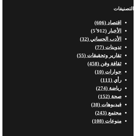
التصنيفات
اقتصاد
(606)
الأخبار
(5٬912)
الأدب الحساني
(32)
تدوينات
(77)
تقارير وتحقيقات
(55)
ثقافة وفن
(458)
حوارات
(10)
رأي
(111)
رياضة
(274)
صحة
(152)
فيديوهات
(30)
مجتمع
(243)
منوعات
(108)