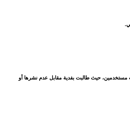
ي.
دثت عن إقدام مجموعة قراصنة تدعى Bache اختراقها لموقع Bankily.mr وسرقة بيانات مستخدمين، حيث طالبت بفدية مقابل عدم نشرها أو