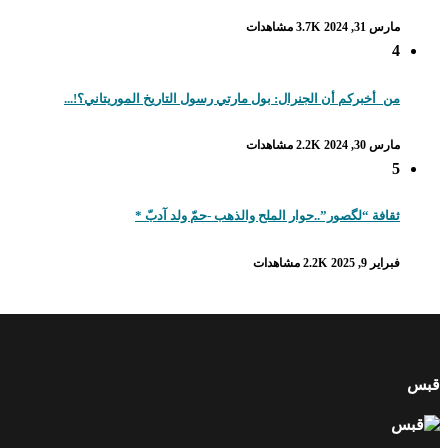
مارس 31, 2024
3.7K مشاهدات
4
من_أخبركم أن الجنرال: بول مارتي رسول التاريخ الموريتاني؟!...
مارس 30, 2024
2.2K مشاهدات
5
ثقافة “لگصور”..حوار الملح والذهب -حمّ ولد آدبّ *
فبراير 9, 2025
2.2K مشاهدات
قبس