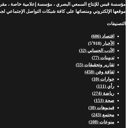
مؤسسة قبس للإنتاج السمعي البصري ، مؤسسة إعلامية خاصة ، مقرها ن
موقعها الإلكتروني ومنصاتها على كافة شبكات التواصل الإجتماعي لجمهو
التصنيفات
اقتصاد
(606)
الأخبار
(5٬918)
الأدب الحساني
(32)
تدوينات
(77)
تقارير وتحقيقات
(55)
ثقافة وفن
(458)
حوارات
(10)
رأي
(111)
رياضة
(274)
صحة
(153)
فيديوهات
(30)
مجتمع
(243)
منوعات
(108)