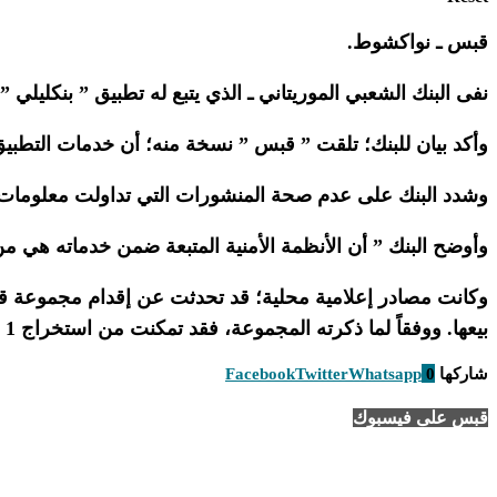
قبس ـ نواكشوط.
نفى البنك الشعبي الموريتاني ـ الذي يتبع له تطبيق ” بنكليلي
وأكد بيان للبنك؛ تلقت ” قبس ” نسخة منه؛ أن خدمات التطب
وشدد البنك على عدم صحة المنشورات التي تداولت معلومات ح
وأوضح البنك ” أن الأنظمة الأمنية المتبعة ضمن خدماته هي
بيعها. ووفقاً لما ذكرته المجموعة، فقد تمكنت من استخراج 1 جيجابايت من البيانات الخاصة بمستخدمي الخدمة.
شاركها
0
Whatsapp
Twitter
Facebook
قبس على فيسبوك