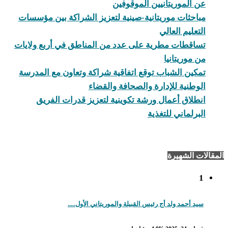
عن الموريتانيين الموقوفين
مباحثات موريتانية-صينية لتعزيز الشراكة بين مؤسسات
التعليم العالي
تساقطات مطرية على عدد من المناطق في أربع ولايات
من موريتانيا
تمكين الشباب توقع اتفاقية شراكة وتعاون مع المدرسة
الوطنية للإدارة والصحافة والقضاء
انطلاق أعمال ورشة تكوينية لتعزيز قدرات الفريق
البرلماني للتغذية
المقالات الشهيرة
1
سيد أحمد ولد أج رئيس القبيلة والموريتاني الأول.....