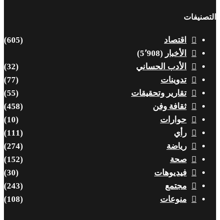
التصنيفات
اقتصاد
(605)
الأخبار
(5٬908)
الأدب الحساني
(32)
تدوينات
(77)
تقارير وتحقيقات
(55)
ثقافة وفن
(458)
حوارات
(10)
رأي
(111)
رياضة
(274)
صحة
(152)
فيديوهات
(30)
مجتمع
(243)
منوعات
(108)