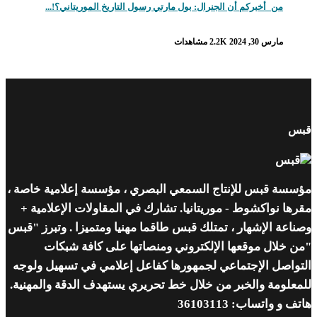
من_أخبركم أن الجنرال: بول مارتي رسول التاريخ الموريتاني؟!...
مارس 30, 2024
2.2K مشاهدات
قبس
مؤسسة قبس للإنتاج السمعي البصري ، مؤسسة إعلامية خاصة ،
مقرها نواكشوط - موريتانيا. تشارك في المقاولات الإعلامية +
وصناعة الإشهار ، تمتلك قبس طاقما مهنيا ومتميزا . وتبرز "قبس
"من خلال موقعها الإلكتروني ومنصاتها على كافة شبكات
التواصل الإجتماعي لجمهورها كفاعل إعلامي في تسهيل ولوجه
للمعلومة والخبر من خلال خط تحريري يستهدف الدقة والمهنية.
هاتف و واتساب: 36103113