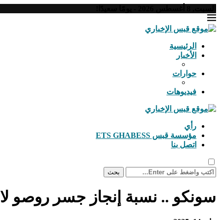
السبت, 8 أغسطس 2026 - يومًا سعيدًا!
الرئيسية
الأخبار
حوارات
فيديوهات
رأي
مؤسسة قبس ETS GHABESS
اتصل بنا
بحث
سونكو .. نسبة إنجاز جسر روصو لا تتجاوز 30% ونسعى لتسل