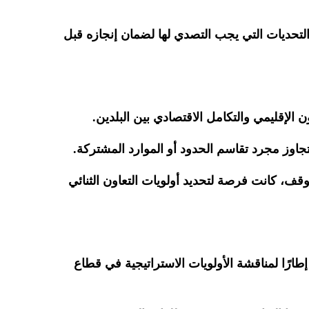
 التحديات التي يجب التصدي لها لضمان إنجازه قبل
تجاوز مجرد تقاسم الحدود أو الموارد المشتركة.
كبرى للتعاون، التي انعقدت في نوفمبر 2024 بعد تسع سنوات من التوقف، كانت فرصة لتحديد أولويات التعاون الثنائي
ري التنسيقي للهيئة العامة للبترول الذي انعقد في ديسمبر 2024، مبينًا أنه شكل إطارًا لمناقشة الأولويات الاستراتيجية في قطاع