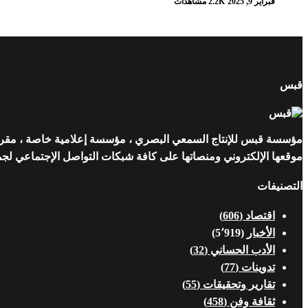
فبراير 9, 2025
2.2K مشاهدات
قبس
مؤسسة قبس للإنتاج السمعي البصري ، مؤسسة إعلامية خاصة ، مقرها ن
موقعها الإلكتروني ومنصاتها على كافة شبكات التواصل الإجتماعي لجمهو
التصنيفات
اقتصاد
(606)
الأخبار
(5٬919)
الأدب الحساني
(32)
تدوينات
(77)
تقارير وتحقيقات
(55)
ثقافة وفن
(458)