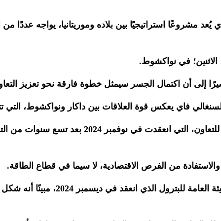
عد مشروعًا استراتيجيًا بين بلاده وموريتانيا، يواجه عددًا من
 الاثنين؛ في نواكشوط.
والسنغالي فاي يعكس قوة العلاقات بين داكار ونواكشوط، التي ت
وأشار سونكو أن الدورة الثالثة عشرة للجنة المشتركة ال
والاستفادة من الفرص الاقتصادية، لا سيما في قطاع الطاقة.
وفي نفس السياق، نوه سونكو بالاجتماع الوزا