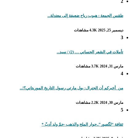
2
طقس الجمعة : هبوب رياح ضعيفة إلى معتدلة...
ديسمبر 25, 2025
4.3K مشاهدات
3
تأملات في الشعر الحساني … (2) / سيد...
مارس 31, 2024
3.7K مشاهدات
4
من_أخبركم أن الجنرال: بول مارتي رسول التاريخ الموريتاني؟!...
مارس 30, 2024
2.2K مشاهدات
5
ثقافة “لگصور”..حوار الملح والذهب -حمّ ولد آدبّ *