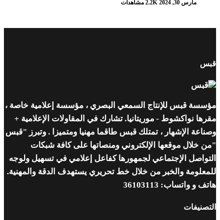
مارس 30, 2024
2.2K مشاهدات
قبس
مؤسسة قبس للإنتاج السمعي البصري ، مؤسسة إعلامية خاصة ،
مقرها نواكشوط - موريتانيا. تشارك في المقاولات الإعلامية +
وصناعة الإشهار ، تمتلك قبس طاقما مهنيا ومتميزا . وتبرز "قبس
"من خلال موقعها الإلكتروني ومنصاتها على كافة شبكات
التواصل الإجتماعي لجمهورها كفاعل إعلامي في تسهيل ولوجه
للمعلومة والخبر من خلال خط تحريري يستهدف الدقة والمهنية.
هاتف و واتساب: 36103113
التصنيفات