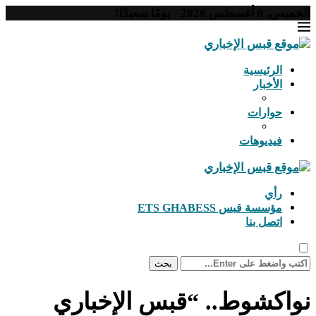
الخميس, 6 أغسطس 2026 - يومًا سعيدًا!
الرئيسية
الأخبار
حوارات
فيديوهات
رأي
مؤسسة قبس ETS GHABESS
اتصل بنا
بحث
نواكشوط.. “قبس الإخباري