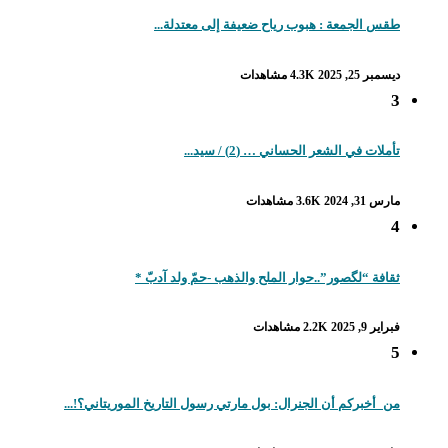
طقس الجمعة : هبوب رياح ضعيفة إلى معتدلة...
ديسمبر 25, 2025
4.3K مشاهدات
3
تأملات في الشعر الحساني … (2) / سيد...
مارس 31, 2024
3.6K مشاهدات
4
ثقافة “لگصور”..حوار الملح والذهب -حمّ ولد آدبّ *
فبراير 9, 2025
2.2K مشاهدات
5
من_أخبركم أن الجنرال: بول مارتي رسول التاريخ الموريتاني؟!...