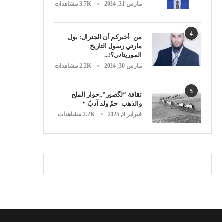
مارس 31, 2024
3.7K مشاهدات
4
من_أخبركم أن الجنرال: بول
مارتي رسول التاريخ
الموريتاني؟!...
مارس 30, 2024
2.2K مشاهدات
5
ثقافة “لگصور”..حوار الملح
والذهب -حمّ ولد آدبّ *
فبراير 9, 2025
2.2K مشاهدات