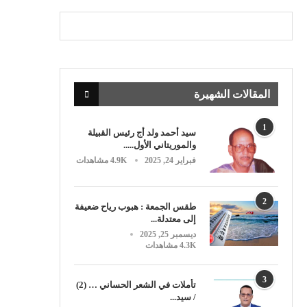
المقالات الشهيرة
1
سيد أحمد ولد أج رئيس القبيلة
والموريتاني الأول.....
فبراير 24, 2025
4.9K مشاهدات
2
طقس الجمعة : هبوب رياح ضعيفة
إلى معتدلة...
ديسمبر 25, 2025
4.3K مشاهدات
3
تأملات في الشعر الحساني … (2)
/ سيد...