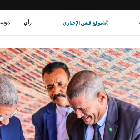
رأي
مؤسسة قب