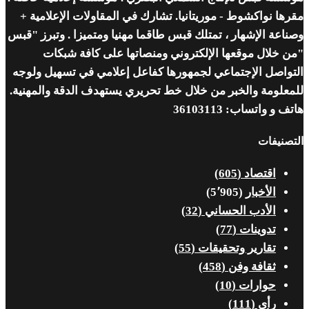
واكشوط - موريتانيا. تشارك في المقاولات الإعلامية +
الإشهار ، تمتلك قبس طاقما مهنيا ومتميزا . وتبرز "قبس
ل موقعها الإلكتروني ومنصاتها على كافة شبكات
 الإجتماعي لجمهورها كفاعل إعلامي في تسهيل ولوجه
ة والخبر من خلال خط تحريري يستهدف الدقة والمهنية.
ساب: 36103113
ات
تصاد
(605)
أخبار
(5٬905)
أدب الحساني
(32)
وينات
(77)
ارير وتحقيقات
(55)
افة وفن
(458)
وارات
(10)
أي
(111)