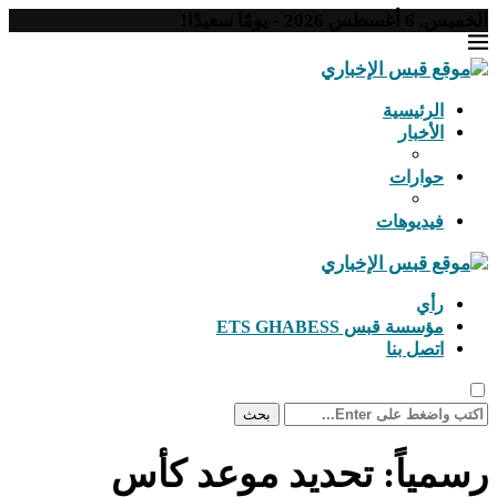
ا سعيدًا!
رئيسية
أخبار
ارات
ديوهات
ي
سة قبس ETS GHABESS
صل بنا
بحث
اً: تحديد موعد كأس