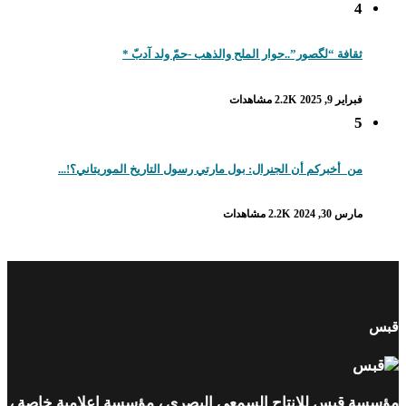
افة “لگصور”..حوار الملح والذهب -حمّ ولد آدبّ *
ير 9, 2025
2.2K مشاهدات
_أخبركم أن الجنرال: بول مارتي رسول التاريخ الموريتاني؟!...
 30, 2024
2.2K مشاهدات
بس للإنتاج السمعي البصري ، مؤسسة إعلامية خاصة ،