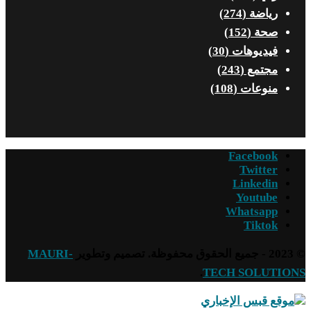
ياضة
(274)
حة
(152)
ديوهات
(30)
جتمع
(243)
نوعات
(108)
Facebo
Twitt
Linked
Youtu
Whatsap
Tikt
MAURI-
.
TECH SOLU