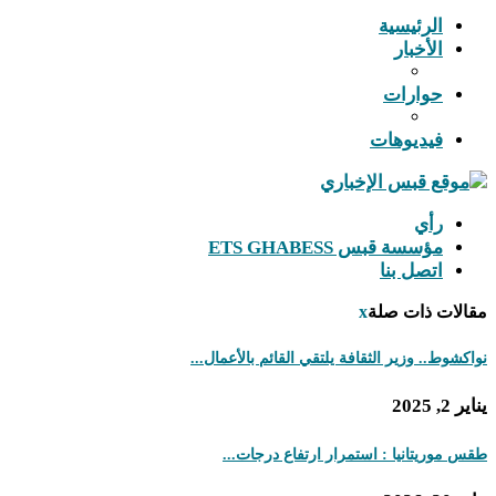
رئيسية
أخبار
وارات
ديوهات
ي
سسة قبس ETS GHABESS
صل بنا
ذات صلة
x
 وزير الثقافة يلتقي القائم بالأعمال...
تانيا : استمرار ارتفاع درجات...