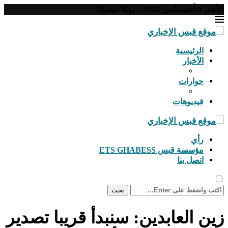
الأحد, 9 أغسطس 2026 - يومًا سعيدًا!
الرئيسية
الأخبار
حوارات
فيديوهات
رأي
مؤسسة قبس ETS GHABESS
اتصل بنا
بحث
زين العابدين: سنبدأ قريبا تصدير