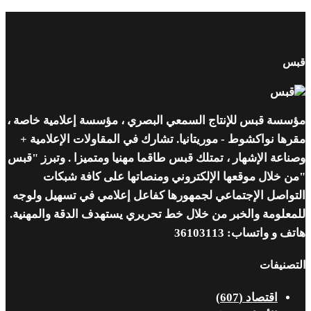
قبس
مؤسسة قبس للإنتاج السمعي البصري ، مؤسسة إعلامية خاصة ،
مقرها نواكشوط - موريتانيا. تشارك في المقاولات الإعلامية +
وصناعة الإشهار ، تمتلك قبس طاقما مهنيا ومتميزا . وتبرز "قبس
"من خلال موقعها الإلكتروني ومنصاتها على كافة شبكات
التواصل الإجتماعي لجمهورها كفاعل إعلامي في تسهيل ولوجه
للمعلومة والخبر من خلال خط تحريري يستهدف الدقة والمهنية.
هاتف و واتساب: 36103113
التصنيفات
اقتصاد
(607)