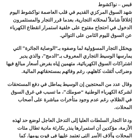
قبس – نواكشوط
شهد السوق المركزي القديم في قلب العاصمة نواكشوط اليوم
إغلاقاً شاملاً لمحلاته التجارية، بعدما قرر التجار والمستثمرون
الدخول في احتجاج مفتوح على خلفية استمرار انقطاع الكهرباء
عن السوق لليوم الثامن على التوالي.
ويحمّل التجار المسؤولية لما وصفوه بـ”الوصاية الجائرة” التي
يمارسها الوسيط التجاري المعروف بـ”الدمج”، والذي يدير
اشتراكات السوق الكهربائية، متهمين إياه بفرض أسعار مبالغ فيها
وضرائب أثقلت كاهلهم، رغم وفائهم بمستحقاتهم المالية.
وقال عدد من المحتجين إن الوسيط يماطل في دفع المستحقات
لشركة الكهرباء الوطنية “صوملك”، ما تسبب في غرق السوق
في الظلام، رغم عدم وجود متأخرات مباشرة على أصحاب
المحلات.
ودعا التجار السلطات العليا إلى التدخل العاجل لوضع حد لهذه
الأزمة، مؤكدين أن استمرارها ينذر بكارثة مادية تطال مئات
المحلات وآلاف الأسر التي تعتمد عليها في قوت يومها. كما