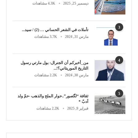
ديسمبر 25, 2025
4.3K مشاهدات
3
تأملات في الشعر الحساني … (2) / سيد...
مارس 31, 2024
3.7K مشاهدات
4
من_أخبركم أن الجنرال: بول مارتي رسول
التاريخ الموريتاني؟!...
مارس 30, 2024
2.2K مشاهدات
5
ثقافة “لگصور”..حوار الملح والذهب -حمّ ولد
آدبّ *
فبراير 9, 2025
2.2K مشاهدات