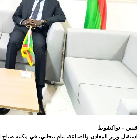
قبس – نواكشوط
استقبل وزير المعادن والصناعة، تيام تيجاني، في مكتبه صباح