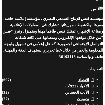
مؤسسة قبس للإنتاج السمعي البصري ، مؤسسة إعلامية خاصة ،
مقرها نواكشوط - موريتانيا. تشارك في المقاولات الإعلامية +
وصناعة الإشهار ، تمتلك قبس طاقما مهنيا ومتميزا . وتبرز "قبس
"من خلال موقعها الإلكتروني ومنصاتها على كافة شبكات
التواصل الإجتماعي لجمهورها كفاعل إعلامي في تسهيل ولوجه
للمعلومة والخبر من خلال خط تحريري يستهدف الدقة والمهنية.
هاتف و واتساب: 36103113
التصنيفات
اقتصاد
(607)
الأخبار
(5٬922)
الأدب الحساني
(32)
تدوينات
(77)