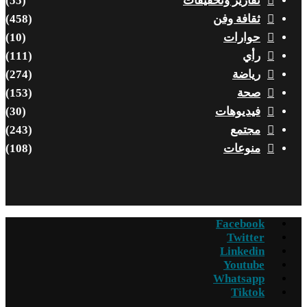
تقارير وتحقيقات
(55)
ثقافة وفن
(458)
حوارات
(10)
رأي
(111)
رياضة
(274)
صحة
(153)
فيديوهات
(30)
مجتمع
(243)
منوعات
(108)
Facebook
Twitter
Linkedin
Youtube
Whatsapp
Tiktok