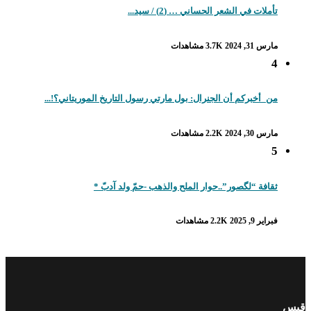
تأملات في الشعر الحساني … (2) / سيد...
مارس 31, 2024
3.7K مشاهدات
4
من_أخبركم أن الجنرال: بول مارتي رسول التاريخ الموريتاني؟!...
مارس 30, 2024
2.2K مشاهدات
5
ثقافة “لگصور”..حوار الملح والذهب -حمّ ولد آدبّ *
فبراير 9, 2025
2.2K مشاهدات
قبس