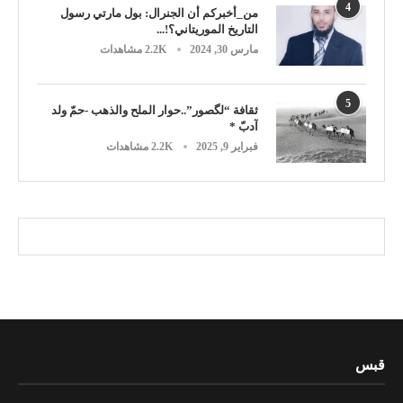
4
من_أخبركم أن الجنرال: بول مارتي رسول
التاريخ الموريتاني؟!...
مارس 30, 2024
2.2K مشاهدات
5
ثقافة “لگصور”..حوار الملح والذهب -حمّ ولد
آدبّ *
فبراير 9, 2025
2.2K مشاهدات
قبس