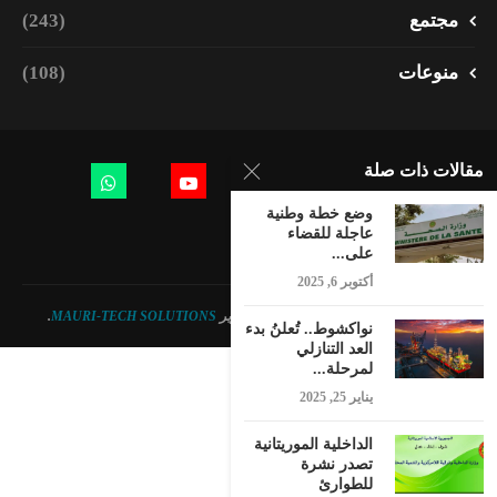
مجتمع
(243)
منوعات
(108)
مقالات ذات صلة
وضع خطة وطنية
عاجلة للقضاء
على...
أكتوبر 6, 2025
© 2023 - جميع الحقوق محفوظة. تصميم وتطوير
MAURI-TECH SOLUTIONS
.
نواكشوط.. تُعلنُ بدء
العد التنازلي
لمرحلة...
يناير 25, 2025
الداخلية الموريتانية
تصدر نشرة
للطوارئ