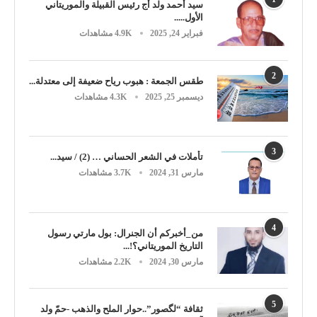
سيد أحمد ولد أج رئيس القبيلة والموريتاني
الأول.....
فبراير 24, 2025
4.9K مشاهدات
2
طقس الجمعة : هبوب رياح ضعيفة إلى معتدلة...
ديسمبر 25, 2025
4.3K مشاهدات
3
تأملات في الشعر الحساني … (2) / سيد...
مارس 31, 2024
3.7K مشاهدات
4
من_أخبركم أن الجنرال: بول مارتي رسول
التاريخ الموريتاني؟!...
مارس 30, 2024
2.2K مشاهدات
5
ثقافة “لگصور”..حوار الملح والذهب -حمّ ولد