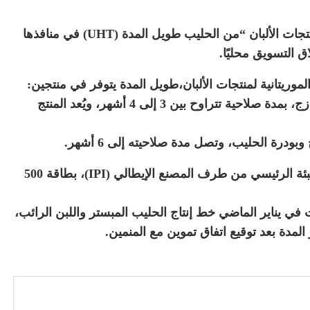
بدأ اليوم، في النعمة عرض منتجات “الموريتانية لمنتجات الألبان “من الحليب طويل المدة (UHT) في منافذها
اق التسويق محليًا.
لموريتانية لمنتجات الألبان،طويل المدة يتوفر في منتجين:
1- حليب “انكادي”: مصنوع 100% من الحليب الطازج، بمدة صلاحية تتراوح بين 3 إلى 4 أشهر، ويُعد المنتج
و جاء هذا الإعلان بعد اكتمال أشغال صيانة خط التعبئة الرئيسي من طرف المصنع الإيطالي (IPI)، بطاقة 500
 في يناير الماضي خط إنتاج الحليب المبستر واللبن الرائب،
مدة بعد توقيع اتفاق تموين مع المنمين.