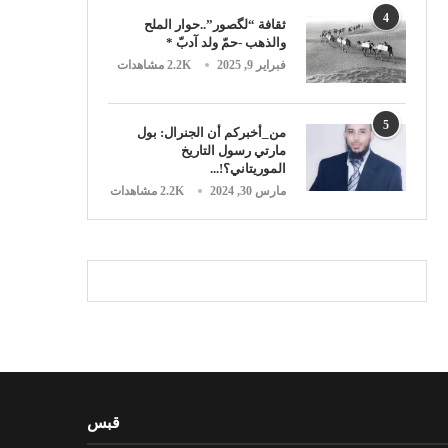
4
ثقافة “لگصور”..حوار الملح
والذهب -حمّ ولد آدبّ *
فبراير 9, 2025
2.2K مشاهدات
5
من_أخبركم أن الجنرال: بول
مارتي رسول التاريخ
الموريتاني؟!...
مارس 30, 2024
2.2K مشاهدات
قبس