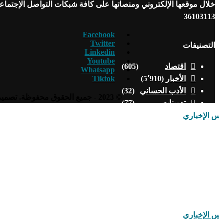
خلال موقعها الإلكتروني ومنصاتها على كافة شبكات التواصل الإجتما
36103113
Facebook
Twitter
التصنيفات
Linkedin
Youtube
اقتصاد
(605)
Whatsapp
Tiktok
الأخبار
(5٬910)
الأدب الحساني
(32)
© 2023 - جميع الحقوق محفوظة. تصميم وتطوير
تدوينات
(77)
تقارير وتحقيقات
(55)
ثقافة وفن
(458)
حوارات
(10)
رأي
(111)
رياضة
(274)
صحة
(152)
فيديوهات
(30)
مجتمع
(243)
منوعات
(108)