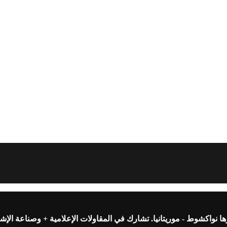
واكشوط - موريتانيا. تشارك في المقاولات الإعلامية + وصناعة الإشه