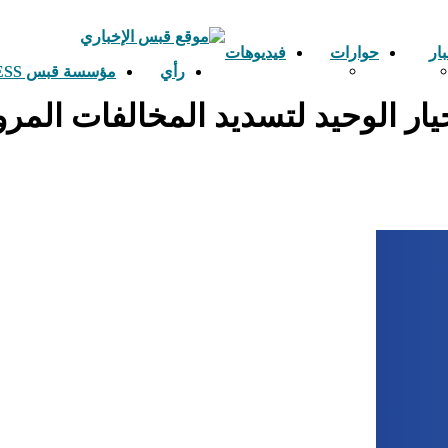
بار
حوارات
فيديوهات
رأي
مؤسسة قبس ETS GHABESS
لخيار الوحيد لتسديد المخالفات المر