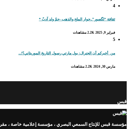
4
ثقافة “لگصور”..حوار الملح والذهب -حمّ ولد آدبّ *
فبراير 9, 2025
2.2K مشاهدات
5
من_أخبركم أن الجنرال: بول مارتي رسول التاريخ الموريتاني؟!...
مارس 30, 2024
2.2K مشاهدات
قبس
مؤسسة قبس للإنتاج السمعي البصري ، مؤسسة إعلامية خاصة ، مقرها ن