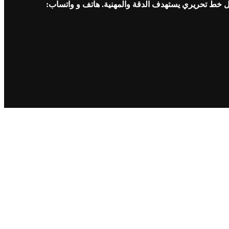
ل خط تحريري يستهدف الدقة والمهنية. هاتف و واتساب: