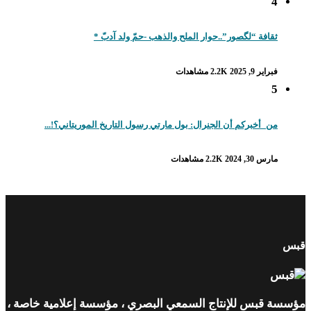
4
ثقافة “لگصور”..حوار الملح والذهب -حمّ ولد آدبّ *
فبراير 9, 2025
2.2K مشاهدات
5
من_أخبركم أن الجنرال: بول مارتي رسول التاريخ الموريتاني؟!...
مارس 30, 2024
2.2K مشاهدات
قبس
مؤسسة قبس للإنتاج السمعي البصري ، مؤسسة إعلامية خاصة ،