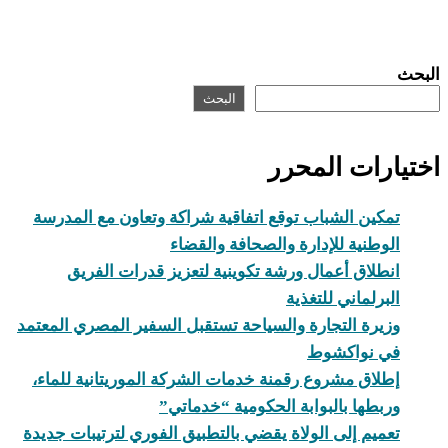
البحث
البحث
اختيارات المحرر
تمكين الشباب توقع اتفاقية شراكة وتعاون مع المدرسة
الوطنية للإدارة والصحافة والقضاء
انطلاق أعمال ورشة تكوينية لتعزيز قدرات الفريق
البرلماني للتغذية
وزيرة التجارة والسياحة تستقبل السفير المصري المعتمد
في نواكشوط
إطلاق مشروع رقمنة خدمات الشركة الموريتانية للماء،
وربطها بالبوابة الحكومية “خدماتي”
تعميم إلى الولاة يقضي بالتطبيق الفوري لترتيبات جديدة