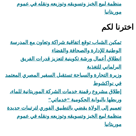
منظمة لبيع الخبز وتسويقه وتوزيعه ونقله في عموم
موريتانيا
اخترنا لكم
تمكين الشباب توقع اتفاقية شراكة وتعاون مع المدرسة
الوطنية للإدارة والصحافة والقضاء
انطلاق أعمال ورشة تكوينية لتعزيز قدرات الفريق
البرلماني للتغذية
وزيرة التجارة والسياحة تستقبل السفير المصري المعتمد
في نواكشوط
إطلاق مشروع رقمنة خدمات الشركة الموريتانية للماء،
وربطها بالبوابة الحكومية “خدماتي”
تعميم إلى الولاة يقضي بالتطبيق الفوري لترتيبات جديدة
منظمة لبيع الخبز وتسويقه وتوزيعه ونقله في عموم
موريتانيا