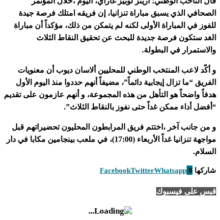
قال الناخب الوطني؛ أريتز لوبيز غاراي، اليوم ،خلال المؤتمر
الصحافي الذي يسبق مباراة تنزانيا، إن فريقه امتلك فرصة جيدة
للفوز في المباراة الأولى لكنه لم يتمكن من ذلك، مؤكداً أن مباراة
الغد ستكون فرصة جديدة للبحث عن تحقيق النقاط الثلاث
والاستمرار في البطولة.
و أكّد لاعب المنتخب الوطني للمحليين ألاسان ديوب أن معنويات
الفريق “ما تزال إيجابية دائماً”، مضيفاً أنهم حددوا منذ اليوم الأول
هدفاً واضحاً هو التأهل من هذه المجموعة، و أنهم عازمون على تقديم
“أفضل أداء ممكن غداً حتى نفوز بالنقاط الثلاث”.
و من جانب آخر ،اختتم فريق المرابطون المحليون تحضيراتهم قبل
مواجهة تنزانيا غداً الأربعاء (17:00)، في ملعب بينجامين مكابا في دار
السلام.
شاركها
0
Whatsapp
Twitter
Facebook
قبس على فيسبوك