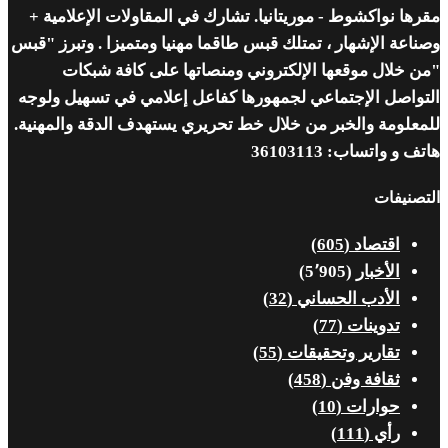
مقرها نواكشوط - موريتانيا. تشارك في المقاولات الإعلامية +
وصناعة الإشهار ، تمتلك قبس طاقما مهنيا ومتميزا . وتبرز "قبس
"من خلال موقعها الإلكتروني ومنصاتها على كافة شبكات
التواصل الإجتماعي لجمهورها كفاعل إعلامي في تسهيل ولوجه
للمعلومة والخبر من خلال خط تحريري يستهدف الدقة والمهنية.
هاتف و واتساب: 36103113
التصنيفات
اقتصاد
(605)
الأخبار
(5٬905)
الأدب الحساني
(32)
تدوينات
(77)
تقارير وتحقيقات
(55)
ثقافة وفن
(458)
حوارات
(10)
رأي
(111)