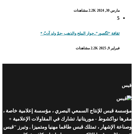
مارس 30, 2024
2.2K مشاهدات
5
ثقافة “لگصور”..حوار الملح والذهب -حمّ ولد آدبّ *
فبراير 9, 2025
2.2K مشاهدات
قبس
مؤسسة قبس للإنتاج السمعي البصري ، مؤسسة إعلامية خاصة ،
مقرها نواكشوط - موريتانيا. تشارك في المقاولات الإعلامية +
وصناعة الإشهار ، تمتلك قبس طاقما مهنيا ومتميزا . وتبرز "قبس