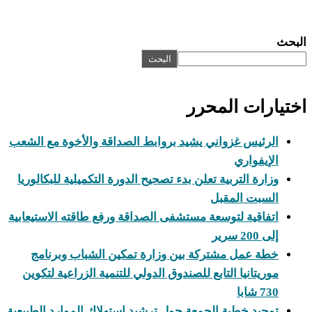
البحث
البحث
اختيارات المحرر
الرئيس غزواني يشيد بروابط الصداقة والأخوة مع الشعب
الإيفواري
وزارة التربية تعلن بدء تصحيح الدورة التكميلية للبكالوريا
السبت المقبل
اتفاقية لتوسعة مستشفى الصداقة ورفع طاقته الاستيعابية
إلى 200 سرير
خطة عمل مشتركة بين وزارة تمكين الشباب وبرنامج
موريتانيا التابع للصندوق الدولي للتنمية الزراعية لتكوين
730 شابا
توحيد خطبة الجمعة حول ترشيد استهلاك الموارد الطبيعية