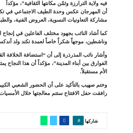
فيه ولاية الترارزة وثمّن مكانتها الثقافية”، مؤكداً
أن المهرجان عكس وحدة الطيف الاجتماعي في تكند، 
مشاركة التعاونيات النسوية، العروض الفنية، والطبل 
كما أشاد النائب بجهود مختلف الفاعلين في إنجاح
وناشطين، موجهاً شكراً خاصاً لعمدة تكند ولد أندكسل
وأشار نائب المذرذرة إلى أن “استضافة الخلافة الق
الفوارق بين أبناء المدينة”، مؤكداً أن هذا النجاح ي
الأم مستقبلاً.
وختم صهيب بالتأكيد على أن الحضور الشعبي الكبير ف
رافقت حفل الافتتاح ستتم معالجتها خلال الأمسيات ا
0
شاركها