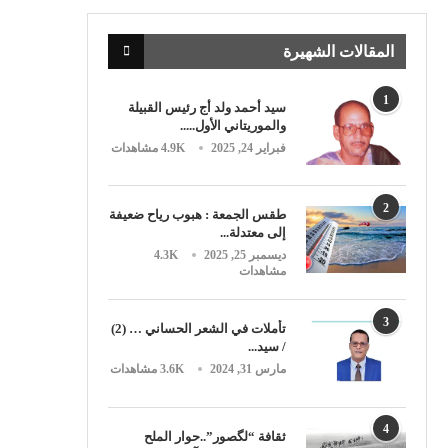
المقالات الشهيرة
1
سيد أحمد ولد أج رئيس القبيلة
والموريتاني الأول.....
فبراير 24, 2025
4.9K مشاهدات
2
طقس الجمعة : هبوب رياح ضعيفة
إلى معتدلة...
ديسمبر 25, 2025
4.3K
مشاهدات
3
تأملات في الشعر الحساني … (2)
/ سيد...
مارس 31, 2024
3.6K مشاهدات
4
ثقافة “لگصور”..حوار الملح