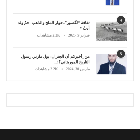
4
ثقافة “لگصور”..حوار الملح والذهب -حمّ ولد
آدبّ *
فبراير 9, 2025
2.2K مشاهدات
5
من_أخبركم أن الجنرال: بول مارتي رسول
التاريخ الموريتاني؟!...
مارس 30, 2024
2.2K مشاهدات