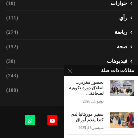
حوارات
(10)
رأي
(111)
رياضة
(274)
صحة
(152)
فيديوهات
(30)
مقالات ذات صلة
مجتمع
(243)
بحضور مغربي..
انطلاق دورة تكوينية
منوعات
(108)
لصحافة...
يونيو 11, 2026
سفير موريتانيا لدى
كندا يقدم أوراق...
سبتمبر 16, 2025